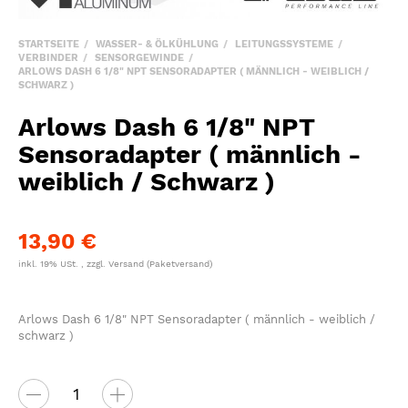
STARTSEITE
WASSER- & ÖLKÜHLUNG
LEITUNGSSYSTEME
VERBINDER
SENSORGEWINDE
ARLOWS DASH 6 1/8" NPT SENSORADAPTER ( MÄNNLICH - WEIBLICH /
SCHWARZ )
Arlows Dash 6 1/8" NPT
Sensoradapter ( männlich -
weiblich / Schwarz )
13,90 €
inkl. 19% USt. , zzgl.
Versand
(Paketversand)
Arlows Dash 6 1/8" NPT Sensoradapter ( männlich - weiblich /
schwarz )