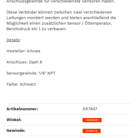
Anschlussgewinde für verschiedenste Sensoren haben.
Diese Verbinder können zwischen zwei verschiedenen
Leitungen montiert werden und bieten anschließend die
Möglichkeit einen zusätzlichen Sensor ( Öltemperatur,
Benzindruck etc ) zu verbauen.
Details
:
Hesteller: Arlows
Anschluss: Dash 6
Sensorgewinde: 1/8" NPT
Farbe: Schwarz
Artikelnummer:
AR7847
Winkel‍:
GERADE
Gewinde‍:
DASH 6