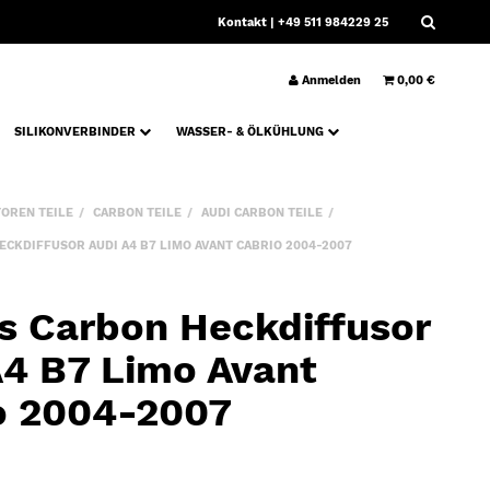
Kontakt
| +49 511 984229 25
Anmelden
0,00 €
SILIKONVERBINDER
WASSER- & ÖLKÜHLUNG
OREN TEILE
CARBON TEILE
AUDI CARBON TEILE
CKDIFFUSOR AUDI A4 B7 LIMO AVANT CABRIO 2004-2007
s Carbon Heckdiffusor
A4 B7 Limo Avant
o 2004-2007