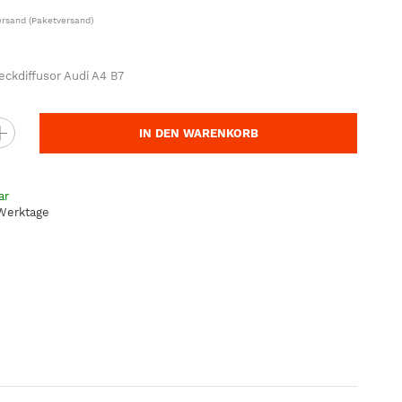
ersand
(Paketversand)
ckdiffusor Audi A4 B7
IN DEN WARENKORB
ar
 Werktage