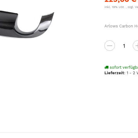
inkl. 19% USt. , zzgl.
V
Arlows Carbon He
sofort verfügb
Lieferzeit
:
1 - 2