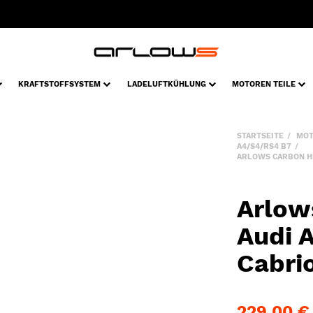
KRAFTSTOFFSYSTEM
LADELUFTKÜHLUNG
MOTOREN TEILE
STARTSEITE
MOT
A4/S4/RS4 B7
ARLOWS CARBON HE
Arlow
Audi 
Cabri
229,00 €