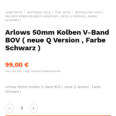
STARTSEITE
MOTOREN TEILE
POP-OFFS
OFFENE POP-OFFS
ARLOWS 50MM KOLBEN V-BAND BOV ( NEUE Q VERSION , FARBE
SCHWARZ )
Arlows 50mm Kolben V-Band
BOV ( neue Q Version , Farbe
Schwarz )
99,00 €
inkl. 19% USt. , zzgl.
Versand
(Paketversand)
Arlows 50mm Kolben V-Band BOV ( neue Q Version , Farbe
Schwarz )