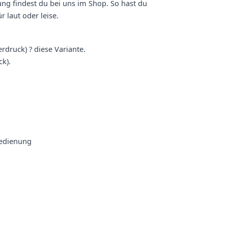
ng findest du bei uns im Shop. So hast du
r laut oder leise.
druck) ? diese Variante.
k).
bedienung