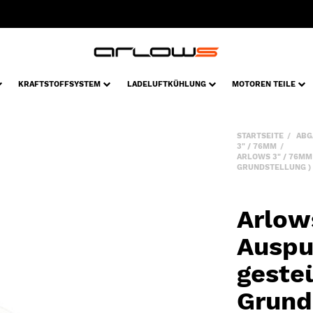
KRAFTSTOFFSYSTEM
LADELUFTKÜHLUNG
MOTOREN TEILE
STARTSEITE
ABG
3" / 76MM
ARLOWS 3" / 76MM
GRUNDSTELLUNG )
Arlow
Auspu
geste
Grund