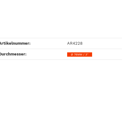
Artikelnummer:
AR4228
Durchmesser‍:
Ø 76MM / 3"