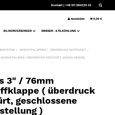
Kontakt
| +49 511 984229 25
Anmelden
0,00 €
SILIKONVERBINDER
WASSER- & ÖLKÜHLUNG
ASSYSTEM
AUSPUFFKLAPPEN
ÜBERDRUCK GESTEUERT
 AUSPUFFKLAPPE ( ÜBERDRUCK GESTEÜRT, GESCHLOSSENE
s 3" / 76mm
ffklappe ( überdruck
ürt, geschlossene
stellung )