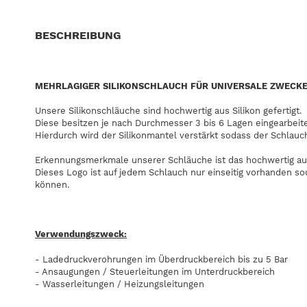
BESCHREIBUNG
MEHRLAGIGER SILIKONSCHLAUCH FÜR UNIVERSALE ZWECK
Unsere Silikonschläuche sind hochwertig aus Silikon gefertigt.
Diese besitzen je nach Durchmesser 3 bis 6 Lagen eingearbeit
Hierdurch wird der Silikonmantel verstärkt sodass der Schlauc
Erkennungsmerkmale unserer Schläuche ist das hochwertig au
Dieses Logo ist auf jedem Schlauch nur einseitig vorhanden s
können.
Verwendungszweck:
- Ladedruckverohrungen im Überdruckbereich bis zu 5 Bar
- Ansaugungen / Steuerleitungen im Unterdruckbereich
- Wasserleitungen / Heizungsleitungen