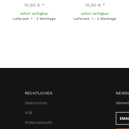
10,90 €
*
10,90 €
*
sofort verfügbar
sofort verfügbar
Lieferzeit: 1 - 2 Werktage
Lieferzeit: 1 - 2 Werktage
RECHTLICHES
NEWSL
Datenschutz
Abmeld
AGB
Email-
Adress
Widerrufsrecht