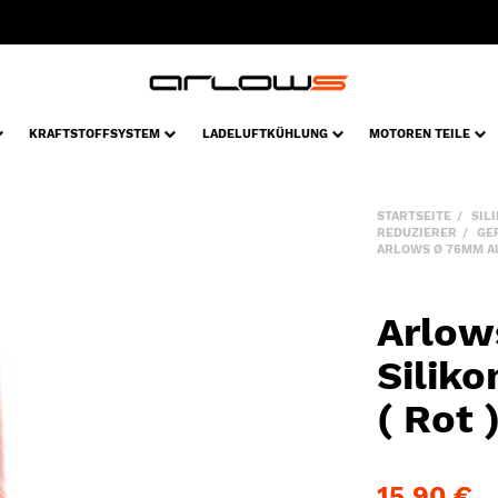
KRAFTSTOFFSYSTEM
LADELUFTKÜHLUNG
MOTOREN TEILE
STARTSEITE
SIL
REDUZIERER
GE
ARLOWS Ø 76MM AU
Arlow
Silik
( Rot 
15,90 €