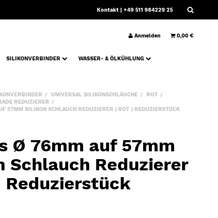
Kontakt
| +49 511 984229 25
Anmelden
0,00 €
SILIKONVERBINDER
WASSER- & ÖLKÜHLUNG
IKONVERBINDER
UNIVERSAL SILIKONSCHLÄUCHE
ROT
RADE REDUZIERER
F 57MM SILIKON SCHLAUCH REDUZIERER ( ROT ) REDUZIERSTÜCK
s Ø 76mm auf 57mm
on Schlauch Reduzierer
) Reduzierstück