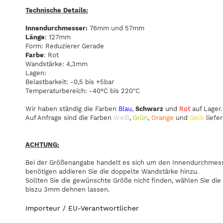
Technische Details:
Innendurchmesser:
76mm und 57mm
Länge
: 127mm
Form: Reduzierer Gerade
Farbe
: Rot
Wandstärke: 4,3mm
Lagen:
Belastbarkeit: -0,5 bis +5bar
Temperaturbereich: -40°C bis 220"C
Wir haben ständig die Farben
Blau
,
Schwarz
und
Rot
auf Lager.
Auf Anfrage sind die Farben
Weiß
,
Grün
,
Orange
und
Gelb
liefer
ACHTUNG:
Bei der Größenangabe handelt es sich um den Innendurchmesse
benötigen addieren Sie die doppelte Wandstärke hinzu.
Sollten Sie die gewünschte Größe nicht finden, wählen Sie die
biszu 3mm dehnen lassen.
Importeur / EU-Verantwortlicher