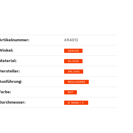
Artikelnummer:
AR4013
Winkel‍:
GERADE
Material‍:
SILIKON
Hersteller‍:
ARLOWS
Ausführung‍:
REDUZIERER
Farbe‍:
ROT
Durchmesser‍:
Ø 76MM / 3"