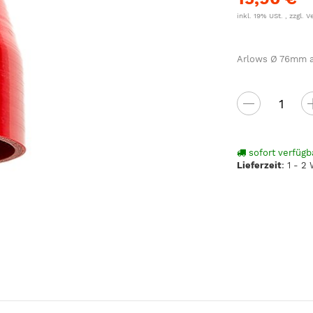
inkl. 19% USt. , zzgl.
V
Arlows Ø 76mm au
sofort verfügb
Lieferzeit
:
1 - 2