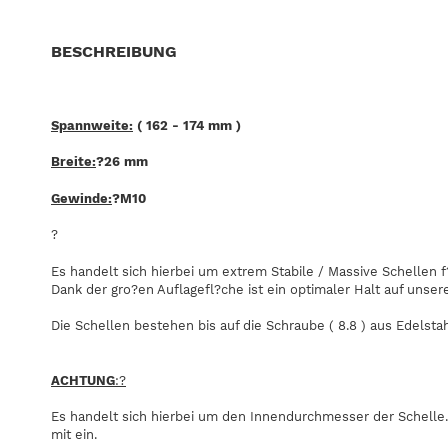
BESCHREIBUNG
Spannweite:
( 162 - 174 mm )
Breite:
?26 mm
Gewinde:
?M10
?
Es handelt sich hierbei um extrem Stabile / Massive Schellen f
Dank der gro?en Auflagefl?che ist ein optimaler Halt auf unser
Die Schellen bestehen bis auf die Schraube ( 8.8 ) aus Edelstah
ACHTUNG
:?
Es handelt sich hierbei um den Innendurchmesser der Schelle. 
mit ein.