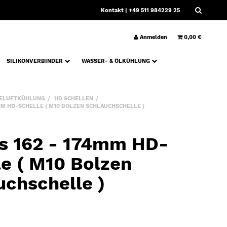
Kontakt
| +49 511 984229 25
Anmelden
0,00 €
SILIKONVERBINDER
WASSER- & ÖLKÜHLUNG
ELUFTKÜHLUNG
HD SCHELLEN
MM HD-SCHELLE ( M10 BOLZEN SCHLAUCHSCHELLE )
s 162 - 174mm HD-
le ( M10 Bolzen
uchschelle )