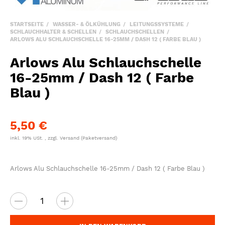
STARTSEITE
WASSER- & ÖLKÜHLUNG
LEITUNGSSYSTEME
SCHLAUCHHALTER & SCHELLEN
SCHLAUCHSCHELLEN
ARLOWS ALU SCHLAUCHSCHELLE 16-25MM / DASH 12 ( FARBE BLAU )
Arlows Alu Schlauchschelle
16-25mm / Dash 12 ( Farbe
Blau )
5,50 €
inkl. 19% USt. , zzgl.
Versand
(Paketversand)
Arlows Alu Schlauchschelle 16-25mm / Dash 12 ( Farbe Blau )