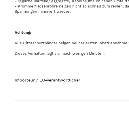
-Jjegliche Bauteile/ Aggregate/ Kabelbäume im nahen Umfeld
- Krümmer/Hosenrohre neigen nicht so schnell zum reißen, da
Spannungen minimiert werden.
Achtung:
Alle Hitzeschutzbänder neigen bei der ersten Inbetriebnahm
Dieses Verhalten legt sich nach wenigen Minuten.
Importeur / EU-Verantwortlicher