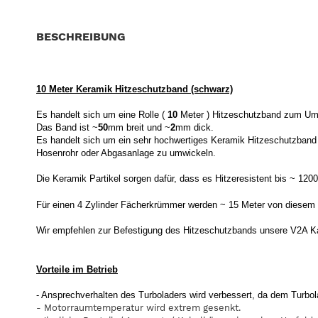
BESCHREIBUNG
10 Meter Keramik Hitzeschutzband (schwarz)
Es handelt sich um eine Rolle (
10
Meter ) Hitzeschutzband zum Umw
Das Band ist ~
50
mm breit und ~
2
mm dick.
Es handelt sich um ein sehr hochwertiges Keramik Hitzeschutzband 
Hosenrohr oder Abgasanlage zu umwickeln.
Die Keramik Partikel sorgen dafür, dass es Hitzeresistent bis ~ 1200°
Für einen 4 Zylinder Fächerkrümmer werden ~ 15 Meter von diesem 
Wir empfehlen zur Befestigung des Hitzeschutzbands unsere V2A Ka
Vorteile
im Betrieb
- Ansprechverhalten des Turboladers wird verbessert, da dem Turbol
- Motorraumtemperatur wird extrem gesenkt.