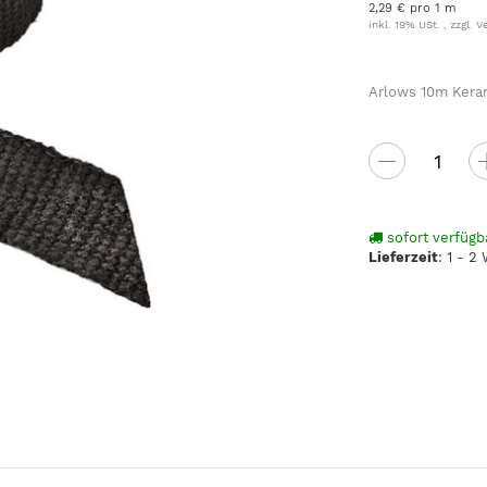
2,29 € pro 1 m
inkl. 19% USt. , zzgl.
V
Arlows 10m Keram
sofort verfügb
Lieferzeit
:
1 - 2