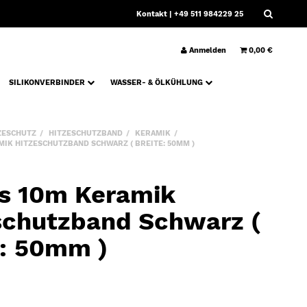
Kontakt
| +49 511 984229 25
Anmelden
0,00 €
SILIKONVERBINDER
WASSER- & ÖLKÜHLUNG
ZESCHUTZ
HITZESCHUTZBAND
KERAMIK
IK HITZESCHUTZBAND SCHWARZ ( BREITE: 50MM )
s 10m Keramik
schutzband Schwarz (
e: 50mm )