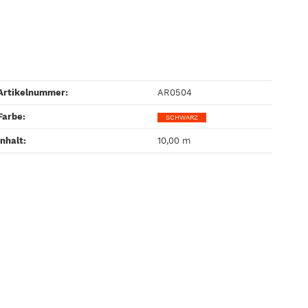
Artikelnummer:
AR0504
Farbe‍:
SCHWARZ
Inhalt‍:
10,00 m