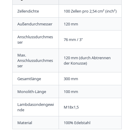
Zellendichte
100 Zellen pro 2,54 cm² (inch²)
Außendurchmesser
120 mm
Anschlussdurchmes
76 mm / 3"
ser
Max.
120 mm (durch Abtrennen
Anschlussdurchmes
der Konusse)
ser
Gesamtlänge
300 mm
Monolith-Länge
100 mm
Lambdasondengewi
M18x1,5
nde
Material
100% Edelstahl