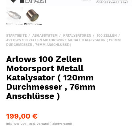
STARTSEITE
ABGASSYSTEM
KATALYSATOREN
100 ZELLEN
ARLOWS 100 ZELLEN MOTORSPORT METALL KATALYSATOR ( 120MM
DURCHMESSER , 76MM ANSCHLÜSSE )
Arlows 100 Zellen
Motorsport Metall
Katalysator ( 120mm
Durchmesser , 76mm
Anschlüsse )
199,00 €
inkl. 19% USt. , zzgl.
Versand
(Paketversand)