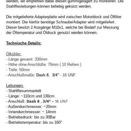
werden, wir empfehlen dabei diesen gummigelagert zu montieren.
Die
Stahlflexleitungen können beliebig gekürzt werden.
Die mitgelieferte Adapterplatte wird zwischen Motorblock und Ölfilter
montiert. Die hierfür benötige Schraube/Adapter wird mitgeliefert.
Dieser besitzt 2 Ausgänge M10x1, welche bei Bedarf zur Messung
der Öltemperatur und Öldruck genutzt werden können.
Technische Details:
Ölkühler:
- Länge gesamt: 330mm
- Höhe ohne Anschlüße: 70mm ( 10 Reihen )
- Tiefe: 50mm
- Anschlußmaße:
Dash 8
,
3/4"
- 16 UNF
Leitungen:
- Stahlflexummantelt
- Länge: ~110cm und 130cm
- Anschluß:
Dash 8
,
3/4" -
16 UNF
- Außendurchmesser: ~20mm
- Innendurchmesser: ~ 14mm
- Betriebsdruck: bis zu 30Bar
- Betriebstemperatur: bis zu 160°