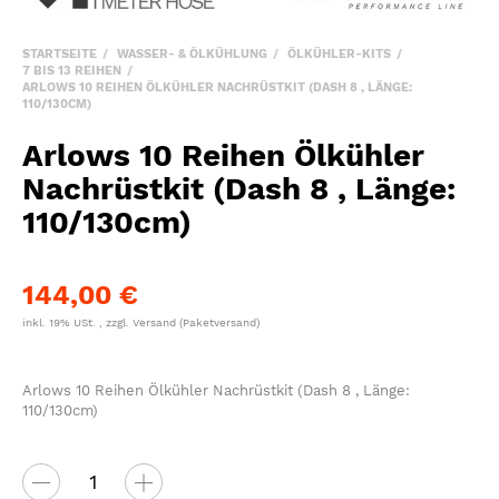
STARTSEITE
WASSER- & ÖLKÜHLUNG
ÖLKÜHLER-KITS
7 BIS 13 REIHEN
ARLOWS 10 REIHEN ÖLKÜHLER NACHRÜSTKIT (DASH 8 , LÄNGE:
110/130CM)
Arlows 10 Reihen Ölkühler
Nachrüstkit (Dash 8 , Länge:
110/130cm)
144,00 €
inkl. 19% USt. , zzgl.
Versand
(Paketversand)
Arlows 10 Reihen Ölkühler Nachrüstkit (Dash 8 , Länge:
110/130cm)