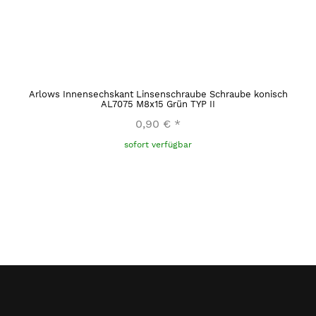
Arlows Innensechskant Linsenschraube Schraube konisch
AL7075 M8x15 Grün TYP II
0,90 €
*
sofort verfügbar