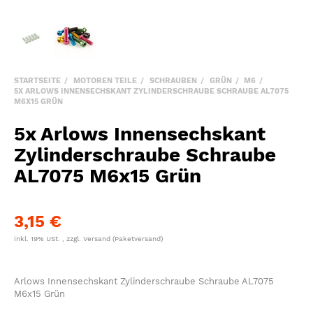
STARTSEITE
MOTOREN TEILE
SCHRAUBEN
GRÜN
M6
5X ARLOWS INNENSECHSKANT ZYLINDERSCHRAUBE SCHRAUBE AL7075
M6X15 GRÜN
5x Arlows Innensechskant
Zylinderschraube Schraube
AL7075 M6x15 Grün
3,15 €
inkl. 19% USt. , zzgl.
Versand
(Paketversand)
Arlows Innensechskant Zylinderschraube Schraube AL7075
M6x15 Grün