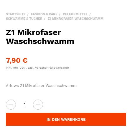
STARTSEITE
FASHION & CARE
PFLEGEMITTEL
SCHWÄMME & TÜCHER
Z1 MIKROFASER WASCHSCHWAMM
Z1 Mikrofaser
Waschschwamm
7,90 €
inkl. 19% USt. , zzgl.
Versand
(Paketversand)
Arlows Z1 Mikrofaser Waschschwamm
IN DEN WARENKORB