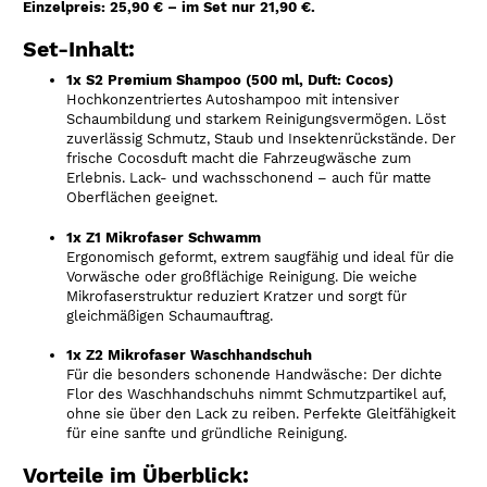
Einzelpreis: 25,90 € – im Set nur 21,90 €.
Set-Inhalt:
1x S2 Premium Shampoo (500 ml, Duft: Cocos)
Hochkonzentriertes Autoshampoo mit intensiver
Schaumbildung und starkem Reinigungsvermögen. Löst
zuverlässig Schmutz, Staub und Insektenrückstände. Der
frische Cocosduft macht die Fahrzeugwäsche zum
Erlebnis. Lack- und wachsschonend – auch für matte
Oberflächen geeignet.
1x Z1 Mikrofaser Schwamm
Ergonomisch geformt, extrem saugfähig und ideal für die
Vorwäsche oder großflächige Reinigung. Die weiche
Mikrofaserstruktur reduziert Kratzer und sorgt für
gleichmäßigen Schaumauftrag.
1x Z2 Mikrofaser Waschhandschuh
Für die besonders schonende Handwäsche: Der dichte
Flor des Waschhandschuhs nimmt Schmutzpartikel auf,
ohne sie über den Lack zu reiben. Perfekte Gleitfähigkeit
für eine sanfte und gründliche Reinigung.
Vorteile im Überblick: