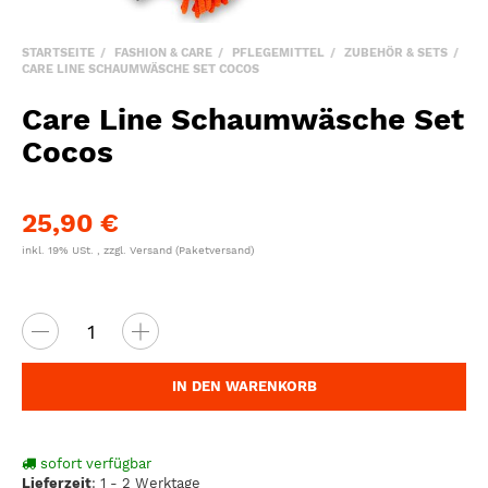
STARTSEITE
FASHION & CARE
PFLEGEMITTEL
ZUBEHÖR & SETS
CARE LINE SCHAUMWÄSCHE SET COCOS
Care Line Schaumwäsche Set
Cocos
25,90 €
inkl. 19% USt. , zzgl.
Versand
(Paketversand)
IN DEN WARENKORB
sofort verfügbar
Lieferzeit
:
1 - 2 Werktage