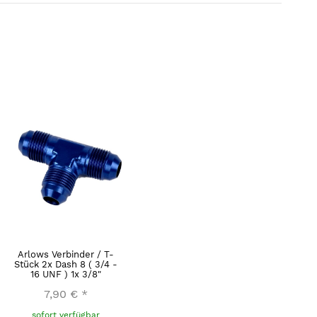
Arlows Verbinder / T-
Stück 2x Dash 8 ( 3/4 -
16 UNF ) 1x 3/8"
7,90 €
*
sofort verfügbar