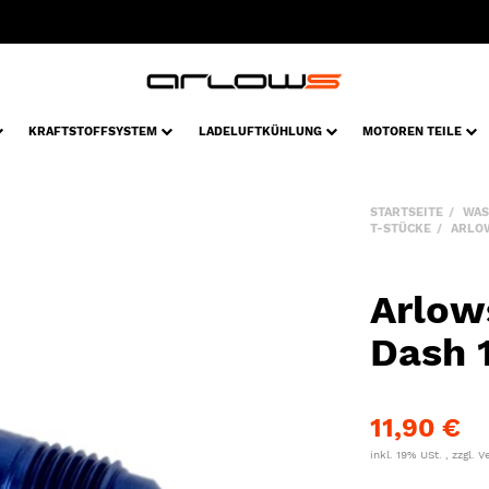
KRAFTSTOFFSYSTEM
LADELUFTKÜHLUNG
MOTOREN TEILE
STARTSEITE
WAS
T-STÜCKE
ARLOW
Arlow
Dash 1
11,90 €
inkl. 19% USt. , zzgl.
V