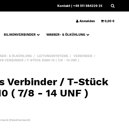
Kontakt
| +49 511 984229 25
Anmelden
0,00 €
SILIKONVERBINDER
WASSER- & ÖLKÜHLUNG
SER- & ÖLKÜHLUNG
LEITUNGSSYSTEME
VERBINDER
S VERBINDER / T-STÜCK DASH 10 ( 7/8 - 14 UNF )
s Verbinder / T-Stück
0 ( 7/8 - 14 UNF )
ersand
(Paketversand)