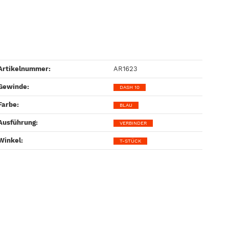
Artikelnummer:
AR1623
Gewinde‍:
DASH 10
Farbe‍:
BLAU
Ausführung‍:
VERBINDER
Winkel‍:
T-STÜCK