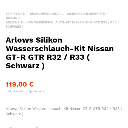
STARTSEITE
SILIKONVERBINDER
SILIKON SCHLAUCHKITS
NISSAN
ARLOWS SILIKON WASSERSCHLAUCH-KIT NISSAN GT-R GTR R32 / R33 (
SCHWARZ )
Arlows Silikon
Wasserschlauch-Kit Nissan
GT-R GTR R32 / R33 (
Schwarz )
119,00 €
inkl. 19% USt. , zzgl.
Versand
Arlows Silikon Wasserschlauch-Kit Nissan GT-R GTR R32 / R33 (
Schwarz )