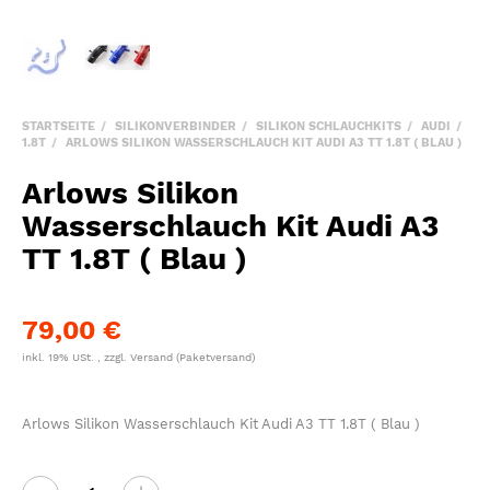
STARTSEITE
SILIKONVERBINDER
SILIKON SCHLAUCHKITS
AUDI
1.8T
ARLOWS SILIKON WASSERSCHLAUCH KIT AUDI A3 TT 1.8T ( BLAU )
Arlows Silikon
Wasserschlauch Kit Audi A3
TT 1.8T ( Blau )
79,00 €
inkl. 19% USt. , zzgl.
Versand
(Paketversand)
Arlows Silikon Wasserschlauch Kit Audi A3 TT 1.8T ( Blau )