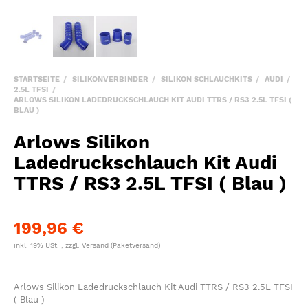
STARTSEITE
SILIKONVERBINDER
SILIKON SCHLAUCHKITS
AUDI
2.5L TFSI
ARLOWS SILIKON LADEDRUCKSCHLAUCH KIT AUDI TTRS / RS3 2.5L TFSI (
BLAU )
Arlows Silikon
Ladedruckschlauch Kit Audi
TTRS / RS3 2.5L TFSI ( Blau )
199,96 €
inkl. 19% USt. , zzgl.
Versand
(Paketversand)
Arlows Silikon Ladedruckschlauch Kit Audi TTRS / RS3 2.5L TFSI
( Blau )