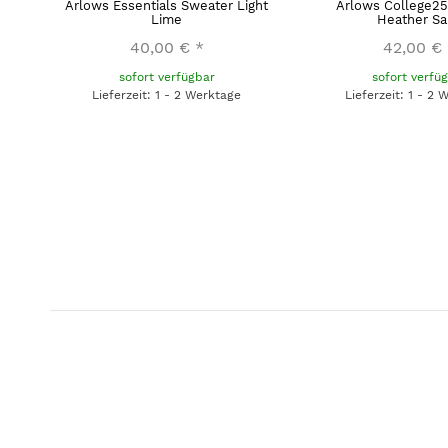
ed
Arlows Essentials Sweater Light
Arlows College25
Lime
Heather S
40,00 €
*
42,00 €
sofort verfügbar
sofort verfü
Lieferzeit: 1 - 2 Werktage
Lieferzeit: 1 - 2