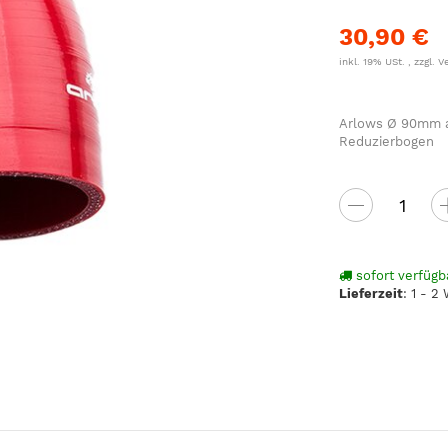
30,90 €
inkl. 19% USt. , zzgl.
V
Arlows Ø 90mm au
Reduzierbogen
sofort verfügb
Lieferzeit
:
1 - 2