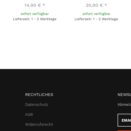
14,90 €
*
30,90 €
*
sofort verfügbar
sofort verfügbar
Lieferzeit: 1 - 2 Werktage
Lieferzeit: 1 - 2 Werktage
RECHTLICHES
NEWSL
Datenschutz
Abmeld
AGB
Email-
Adress
Widerrufsrecht