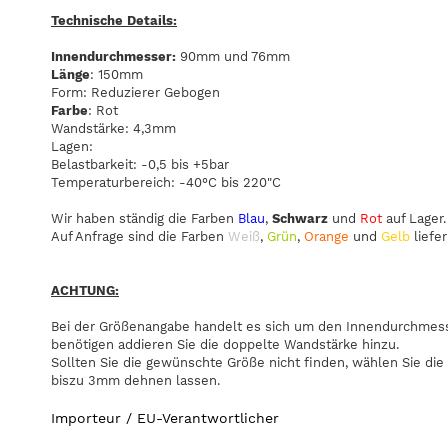
Technische Details:
Innendurchmesser:
90mm und 76mm
Länge
: 150mm
Form: Reduzierer Gebogen
Farbe
: Rot
Wandstärke: 4,3mm
Lagen:
Belastbarkeit: -0,5 bis +5bar
Temperaturbereich: -40°C bis 220"C
Wir haben ständig die Farben
Blau
,
Schwarz
und
Rot
auf Lager.
Auf Anfrage sind die Farben
Weiß
,
Grün
,
Orange
und
Gelb
liefer
ACHTUNG:
Bei der Größenangabe handelt es sich um den Innendurchmesse
benötigen addieren Sie die doppelte Wandstärke hinzu.
Sollten Sie die gewünschte Größe nicht finden, wählen Sie die
biszu 3mm dehnen lassen.
Importeur / EU-Verantwortlicher