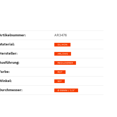
Artikelnummer:
AR3476
Material‍:
SILIKON
Hersteller‍:
ARLOWS
Ausführung‍:
REDUZIERER
Farbe‍:
ROT
Winkel‍:
90°
Durchmesser‍:
Ø 89MM / 3,5"