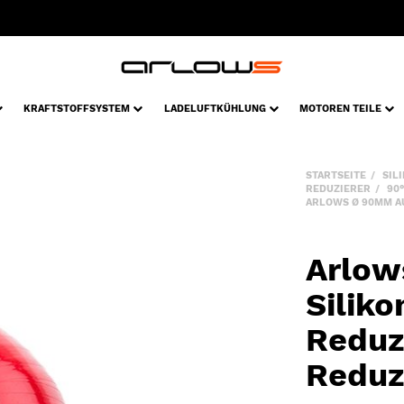
KRAFTSTOFFSYSTEM
LADELUFTKÜHLUNG
MOTOREN TEILE
STARTSEITE
SIL
REDUZIERER
90
ARLOWS Ø 90MM AU
Arlow
Silik
Reduzi
Reduz