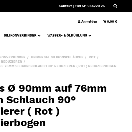
Kontakt
| +49 511 984229 25
Anmelden
0,00 €
SILIKONVERBINDER
WASSER- & ÖLKÜHLUNG
IKONVERBINDER
UNIVERSAL SILIKONSCHLÄUCHE
ROT
° REDUZIERER
F 76MM SILIKON SCHLAUCH 90° REDUZIERER ( ROT ) REDUZIERBOGEN
s Ø 90mm auf 76mm
on Schlauch 90°
erer ( Rot )
ierbogen