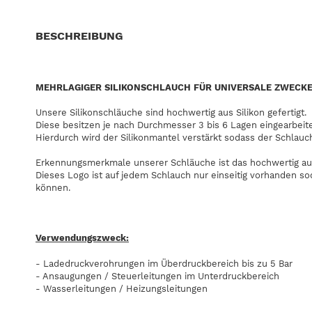
BESCHREIBUNG
MEHRLAGIGER SILIKONSCHLAUCH FÜR UNIVERSALE ZWECK
Unsere Silikonschläuche sind hochwertig aus Silikon gefertigt.
Diese besitzen je nach Durchmesser 3 bis 6 Lagen eingearbeit
Hierdurch wird der Silikonmantel verstärkt sodass der Schlauc
Erkennungsmerkmale unserer Schläuche ist das hochwertig au
Dieses Logo ist auf jedem Schlauch nur einseitig vorhanden s
können.
Verwendungszweck:
- Ladedruckverohrungen im Überdruckbereich bis zu 5 Bar
- Ansaugungen / Steuerleitungen im Unterdruckbereich
- Wasserleitungen / Heizungsleitungen