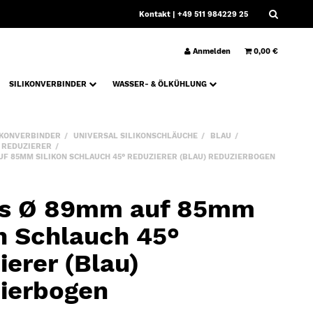
Kontakt
| +49 511 984229 25
Anmelden
0,00 €
SILIKONVERBINDER
WASSER- & ÖLKÜHLUNG
IKONVERBINDER
UNIVERSAL SILIKONSCHLÄUCHE
BLAU
° REDUZIERER
F 85MM SILIKON SCHLAUCH 45° REDUZIERER (BLAU) REDUZIERBOGEN
s Ø 89mm auf 85mm
on Schlauch 45°
ierer (Blau)
ierbogen