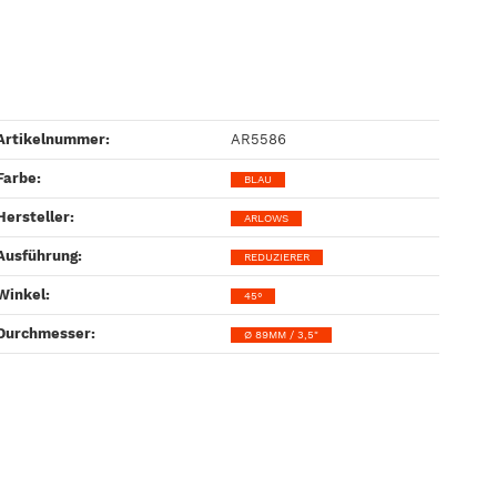
Artikelnummer:
AR5586
Farbe‍:
BLAU
Hersteller‍:
ARLOWS
Ausführung‍:
REDUZIERER
Winkel‍:
45°
Durchmesser‍:
Ø 89MM / 3,5"