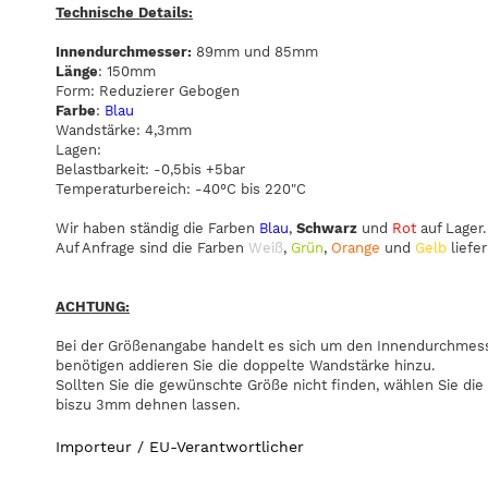
Technische Details:
Innendurchmesser:
89mm und 85mm
Länge
: 150mm
Form: Reduzierer Gebogen
Farbe
:
Blau
Wandstärke: 4,3mm
Lagen:
Belastbarkeit: -0,5bis +5bar
Temperaturbereich: -40°C bis 220"C
Wir haben ständig die Farben
Blau
,
Schwarz
und
Rot
auf Lager.
Auf Anfrage sind die Farben
Weiß
,
Grün
,
Orange
und
Gelb
liefer
ACHTUNG:
Bei der Größenangabe handelt es sich um den Innendurchmesse
benötigen addieren Sie die doppelte Wandstärke hinzu.
Sollten Sie die gewünschte Größe nicht finden, wählen Sie die
biszu 3mm dehnen lassen.
Importeur / EU-Verantwortlicher