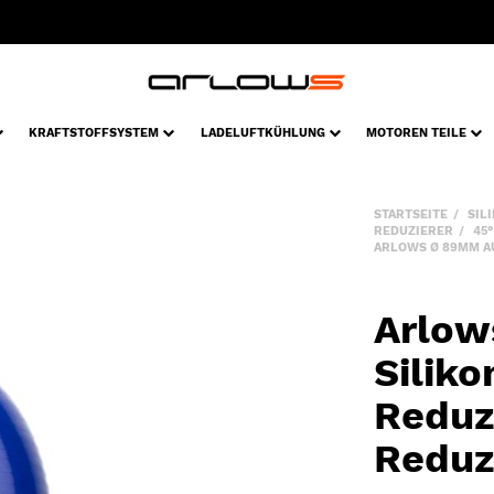
KRAFTSTOFFSYSTEM
LADELUFTKÜHLUNG
MOTOREN TEILE
STARTSEITE
SIL
REDUZIERER
45
ARLOWS Ø 89MM AU
Arlow
Silik
Reduz
Reduz