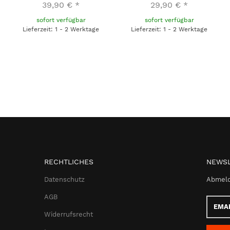
39,90 €
*
29,90 €
*
sofort verfügbar
sofort verfügbar
Lieferzeit: 1 - 2 Werktage
Lieferzeit: 1 - 2 Werktage
RECHTLICHES
NEWSL
Datenschutz
Abmeld
AGB
Email-
Adress
Widerrufsrecht