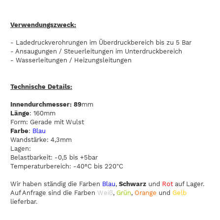
Verwendungszweck:
- Ladedruckverohrungen im Überdruckbereich bis zu 5 Bar
- Ansaugungen / Steuerleitungen im Unterdruckbereich
- Wasserleitungen / Heizungsleitungen
Technische Details:
Innendurchmesser: 89
mm
Länge
: 160mm
Form: Gerade mit Wulst
Farbe
:
Blau
Wandstärke: 4,3mm
Lagen:
Belastbarkeit: -0,5 bis +5bar
Temperaturbereich: -40°C bis 220"C
Wir haben ständig die Farben
Blau
,
Schwarz
und
Rot
auf Lager.
Auf Anfrage sind die Farben
Weiß
,
Grün
,
Orange
und
Gelb
lieferbar.