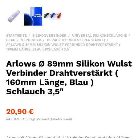
STARTSEITE
SILIKONVERBINDER
UNIVERSAL SILIKONSCHLÄUCHE
BLAU
VERBINDER
GERADE MIT WULST (VERSTÄRKT)
ARLOWS Ø 89MM SILIKON WULST VERBINDER DRAHTVERSTÄRKT (
160MM LÄNGE, BLAU ) SCHLAUCH 3,5"
Arlows Ø 89mm Silikon Wulst
Verbinder Drahtverstärkt (
160mm Länge, Blau )
Schlauch 3,5"
20,90 €
inkl. 19% USt. , zzgl.
Versand
(Paketversand)
Arlows Ø 89mm Silikon Wulst Verbinder Drahtverstärkt ( 160mm