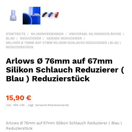
STARTSEITE
SILIKONVERBINDER
UNIVERSAL SILIKONSCHLÄUCHE
BLAU
REDUZIERER
GERADE REDUZIERER
ARLOWS Ø 76MM AUF 67MM SILIKON SCHLAUCH REDUZIERER ( BLAU )
REDUZIERSTÜCK
Arlows Ø 76mm auf 67mm
Silikon Schlauch Reduzierer (
Blau ) Reduzierstück
15,90 €
inkl. 19% USt. , zzgl.
Versand
(Paketversand)
Arlows Ø 76mm auf 67mm Silikon Schlauch Reduzierer ( Blau )
Reduzierstück