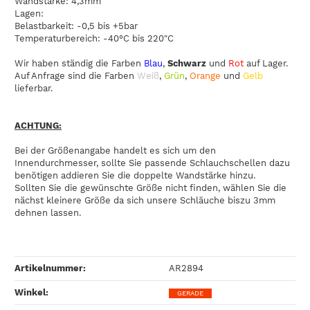
Wandstärke: 4,3mm
Lagen:
Belastbarkeit: -0,5 bis +5bar
Temperaturbereich: -40°C bis 220"C
Wir haben ständig die Farben
Blau
,
Schwarz
und
Rot
auf Lager.
Auf Anfrage sind die Farben
Weiß
,
Grün
,
Orange
und
Gelb
lieferbar.
ACHTUNG:
Bei der Größenangabe handelt es sich um den
Innendurchmesser, sollte Sie passende Schlauchschellen dazu
benötigen addieren Sie die doppelte Wandstärke hinzu.
Sollten Sie die gewünschte Größe nicht finden, wählen Sie die
nächst kleinere Größe da sich unsere Schläuche biszu 3mm
dehnen lassen.
Artikelnummer:
AR2894
Winkel‍:
GERADE