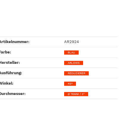
Artikelnummer:
AR2924
Farbe‍:
BLAU
Hersteller‍:
ARLOWS
Ausführung‍:
REDUZIERER
Winkel‍:
45°
Durchmesser‍:
Ø 76MM / 3"