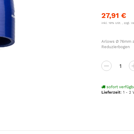
27,91 €
inkl. 19% USt. , zzgl.
V
Arlows Ø 76mm au
Reduzierbogen
sofort verfügb
Lieferzeit
:
1 - 2