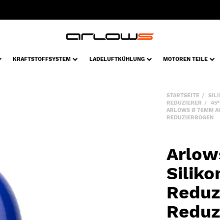
KRAFTSTOFFSYSTEM
LADELUFTKÜHLUNG
MOTOREN TEILE
STARTSEITE
SIL
REDUZIERER
45
ARLOWS Ø 76MM AU
REDUZIERBOGEN
Arlow
Silik
Reduz
Reduz