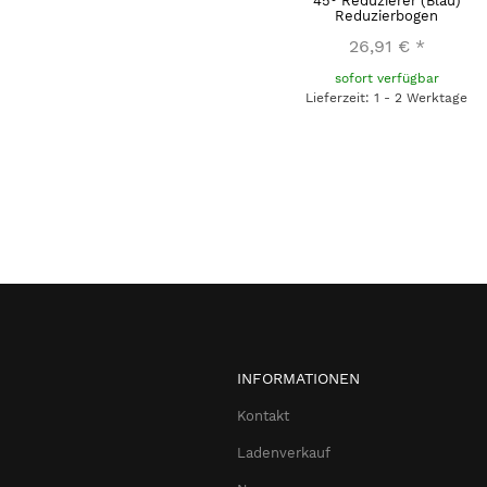
45° Reduzierer (Blau)
Reduzierbogen
26,91 €
*
sofort verfügbar
Lieferzeit: 1 - 2 Werktage
INFORMATIONEN
Kontakt
Ladenverkauf