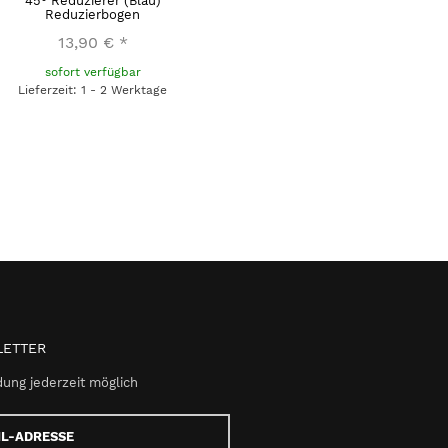
45° Reduzierer (Blau)
Reduzierbogen
13,90 €
*
sofort verfügbar
Lieferzeit: 1 - 2 Werktage
ETTER
ung jederzeit möglich
e