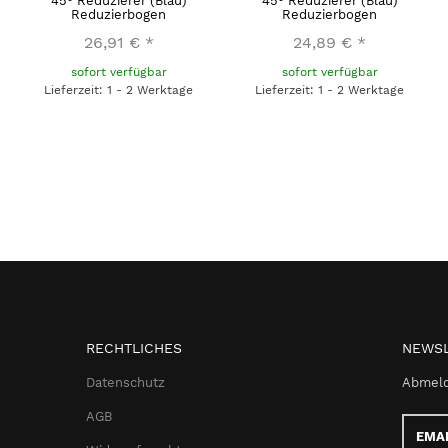
45° Reduzierer (Blau)
45° Reduzierer (Blau)
Reduzierbogen
Reduzierbogen
26,91 €
*
24,89 €
*
sofort verfügbar
sofort verfügbar
Lieferzeit: 1 - 2 Werktage
Lieferzeit: 1 - 2 Werktage
RECHTLICHES
NEWSL
Datenschutz
Abmeld
AGB
Email-
Adress