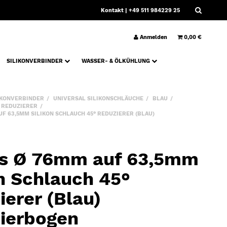
Kontakt
| +49 511 984229 25
Anmelden
0,00 €
SILIKONVERBINDER
WASSER- & ÖLKÜHLUNG
IKONVERBINDER
UNIVERSAL SILIKONSCHLÄUCHE
BLAU
° REDUZIERER
F 63,5MM SILIKON SCHLAUCH 45° REDUZIERER (BLAU)
s Ø 76mm auf 63,5mm
on Schlauch 45°
ierer (Blau)
ierbogen