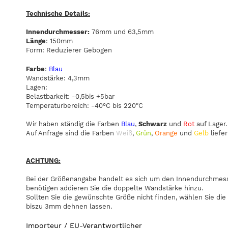
Technische Details:
Innendurchmesser:
76mm und 63,5mm
Länge
: 150mm
Form: Reduzierer Gebogen
Farbe
:
Blau
Wandstärke: 4,3mm
Lagen:
Belastbarkeit: -0,5bis +5bar
Temperaturbereich: -40°C bis 220"C
Wir haben ständig die Farben
Blau
,
Schwarz
und
Rot
auf Lager.
Auf Anfrage sind die Farben
Weiß
,
Grün
,
Orange
und
Gelb
liefer
ACHTUNG:
Bei der Größenangabe handelt es sich um den Innendurchmesse
benötigen addieren Sie die doppelte Wandstärke hinzu.
Sollten Sie die gewünschte Größe nicht finden, wählen Sie die
biszu 3mm dehnen lassen.
Importeur / EU-Verantwortlicher