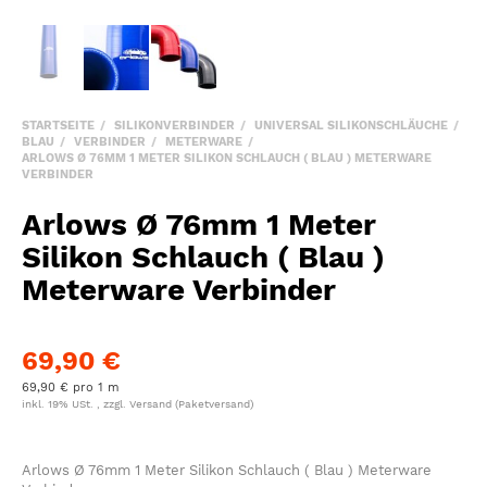
STARTSEITE
SILIKONVERBINDER
UNIVERSAL SILIKONSCHLÄUCHE
BLAU
VERBINDER
METERWARE
ARLOWS Ø 76MM 1 METER SILIKON SCHLAUCH ( BLAU ) METERWARE
VERBINDER
Arlows Ø 76mm 1 Meter
Silikon Schlauch ( Blau )
Meterware Verbinder
69,90 €
69,90 € pro 1 m
inkl. 19% USt. , zzgl.
Versand
(Paketversand)
Arlows Ø 76mm 1 Meter Silikon Schlauch ( Blau ) Meterware