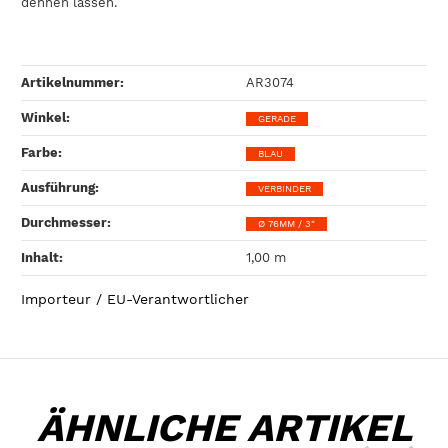
dehnen lassen.
Artikelnummer:
AR3074
Winkel‍:
GERADE
Farbe‍:
BLAU
Ausführung‍:
VERBINDER
Durchmesser‍:
Ø 76MM / 3"
Inhalt‍:
1,00 m
Importeur / EU-Verantwortlicher
ÄHNLICHE ARTIKEL