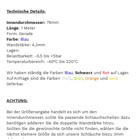
Technische Details:
Innendurchmesser:
76mm
Länge
: 1 Meter
Form: Gerade
Farbe
:
Blau
Wandstärke: 4,3mm
Lagen:
Belastbarkeit: -0,5 bis +5bar
Temperaturbereich: -40°C bis 220"C
Wir haben ständig die Farben
Blau
,
Schwarz
und
Rot
auf Lager.
Auf Anfrage sind die Farben
Weiß
,
Grün
,
Orange
und
Gelb
lieferbar.
ACHTUNG:
Bei der Größenangabe handelt es sich um den
Innendurchmesser, sollte Sie passende Schlauchschellen dazu
benötigen addieren Sie die doppelte Wandstärke hinzu.
Sollten Sie die gewünschte Größe nicht finden, wählen Sie die
nächst kleinere Größe da sich unsere Schläuche biszu 3mm