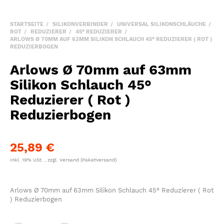
STARTSEITE
SILIKONVERBINDER
UNIVERSAL SILIKONSCHLÄUCHE
ROT
REDUZIERER
45° REDUZIERER
ARLOWS Ø 70MM AUF 63MM SILIKON SCHLAUCH 45° REDUZIERER ( ROT )
REDUZIERBOGEN
Arlows Ø 70mm auf 63mm
Silikon Schlauch 45°
Reduzierer ( Rot )
Reduzierbogen
25,89 €
inkl. 19% USt. , zzgl.
Versand
(Paketversand)
Arlows Ø 70mm auf 63mm Silikon Schlauch 45° Reduzierer ( Rot
) Reduzierbogen