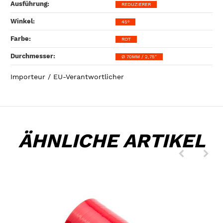
Ausführung‍:
REDUZIERER
Winkel‍:
45°
Farbe‍:
ROT
Durchmesser‍:
Ø 70MM / 2,75"
Importeur / EU-Verantwortlicher
ÄHNLICHE ARTIKEL