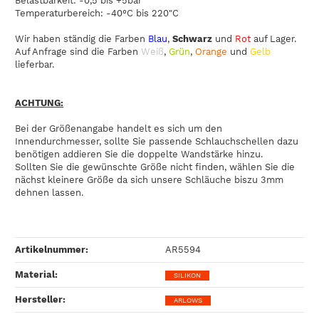
Belastbarkeit: -0,5 bis +5bar
Temperaturbereich: -40°C bis 220"C
Wir haben ständig die Farben
Blau
,
Schwarz
und
Rot
auf Lager.
Auf Anfrage sind die Farben
Weiß
,
Grün
,
Orange
und
Gelb
lieferbar.
ACHTUNG:
Bei der Größenangabe handelt es sich um den
Innendurchmesser, sollte Sie passende Schlauchschellen dazu
benötigen addieren Sie die doppelte Wandstärke hinzu.
Sollten Sie die gewünschte Größe nicht finden, wählen Sie die
nächst kleinere Größe da sich unsere Schläuche biszu 3mm
dehnen lassen.
Artikelnummer:
AR5594
Material‍:
SILIKON
Hersteller‍:
ARLOWS