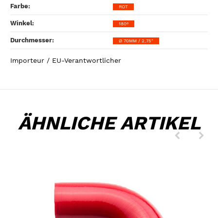
Farbe‍:
ROT
Winkel‍:
180°
Durchmesser‍:
Ø 70MM / 2,75"
Importeur / EU-Verantwortlicher
ÄHNLICHE ARTIKEL