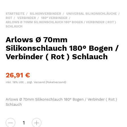
STARTSEITE
SILIKONVERBINDER
UNIVERSAL SILIKONSCHLÄUCHE
ROT
VERBINDER
180° VERBINDER
ARLOWS Ø 70MM SILIKONSCHLAUCH 180° BOGEN / VERBINDER ( ROT )
SCHLAUCH
Arlows Ø 70mm
Silikonschlauch 180° Bogen /
Verbinder ( Rot ) Schlauch
26,91 €
inkl. 19% USt. , zzgl.
Versand
(Paketversand)
Arlows Ø 70mm Silikonschlauch 180° Bogen / Verbinder ( Rot )
Schlauch