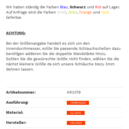
Wir haben ständig die Farben
Blau
,
Schwarz
und
Rot
auf Lager.
Auf Anfrage sind die Farben
Weiß
,
Grün
,
Orange
und
Gelb
lieferbar.
ACHTUNG:
Bei der Größenangabe handelt es sich um den
Innendurchmesser, sollte Sie passende Schlauchschellen dazu
benötigen addieren Sie die doppelte Wandstärke hinzu.
Sollten Sie die gewünschte Größe nicht finden, wählen Sie die
nächst kleinere Größe da sich unsere Schläuche biszu 3mm
dehnen lassen.
Artikelnummer:
AR3379
Ausführung‍:
VERBINDER
Material‍:
SILIKON
Hersteller‍:
ARLOWS