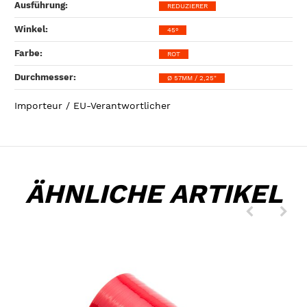
Ausführung‍:
REDUZIERER
Winkel‍:
45°
Farbe‍:
ROT
Durchmesser‍:
Ø 57MM / 2,25"
Importeur / EU-Verantwortlicher
ÄHNLICHE ARTIKEL