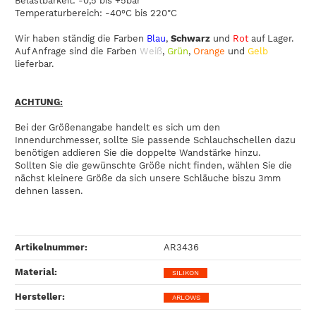
Belastbarkeit: -0,5 bis +5bar
Temperaturbereich: -40°C bis 220"C
Wir haben ständig die Farben
Blau
,
Schwarz
und
Rot
auf Lager.
Auf Anfrage sind die Farben
Weiß
,
Grün
,
Orange
und
Gelb
lieferbar.
ACHTUNG:
Bei der Größenangabe handelt es sich um den
Innendurchmesser, sollte Sie passende Schlauchschellen dazu
benötigen addieren Sie die doppelte Wandstärke hinzu.
Sollten Sie die gewünschte Größe nicht finden, wählen Sie die
nächst kleinere Größe da sich unsere Schläuche biszu 3mm
dehnen lassen.
Artikelnummer:
AR3436
Material‍:
SILIKON
Hersteller‍:
ARLOWS