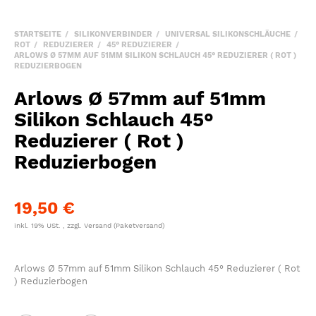
STARTSEITE
SILIKONVERBINDER
UNIVERSAL SILIKONSCHLÄUCHE
ROT
REDUZIERER
45° REDUZIERER
ARLOWS Ø 57MM AUF 51MM SILIKON SCHLAUCH 45° REDUZIERER ( ROT )
REDUZIERBOGEN
Arlows Ø 57mm auf 51mm
Silikon Schlauch 45°
Reduzierer ( Rot )
Reduzierbogen
19,50 €
inkl. 19% USt. , zzgl.
Versand
(Paketversand)
Arlows Ø 57mm auf 51mm Silikon Schlauch 45° Reduzierer ( Rot
) Reduzierbogen