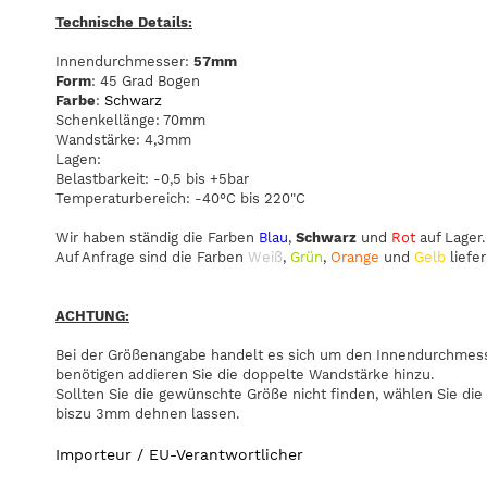
Technische Details:
Innendurchmesser:
57mm
Form
: 45 Grad Bogen
Farbe
:
Schwarz
Schenkellänge: 70mm
Wandstärke: 4,3mm
Lagen:
Belastbarkeit: -0,5 bis +5bar
Temperaturbereich: -40°C bis 220"C
Wir haben ständig die Farben
Blau
,
Schwarz
und
Rot
auf Lager.
Auf Anfrage sind die Farben
Weiß
,
Grün
,
Orange
und
Gelb
liefer
ACHTUNG:
Bei der Größenangabe handelt es sich um den Innendurchmesse
benötigen addieren Sie die doppelte Wandstärke hinzu.
Sollten Sie die gewünschte Größe nicht finden, wählen Sie die
biszu 3mm dehnen lassen.
Importeur / EU-Verantwortlicher