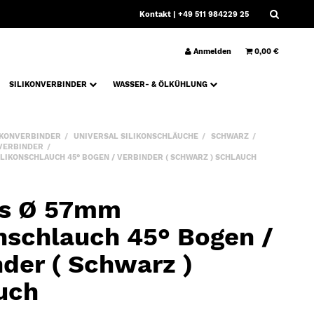
Kontakt
| +49 511 984229 25
Anmelden
0,00 €
SILIKONVERBINDER
WASSER- & ÖLKÜHLUNG
IKONVERBINDER
UNIVERSAL SILIKONSCHLÄUCHE
SCHWARZ
 VERBINDER
LIKONSCHLAUCH 45° BOGEN / VERBINDER ( SCHWARZ ) SCHLAUCH
s Ø 57mm
onschlauch 45° Bogen /
nder ( Schwarz )
uch