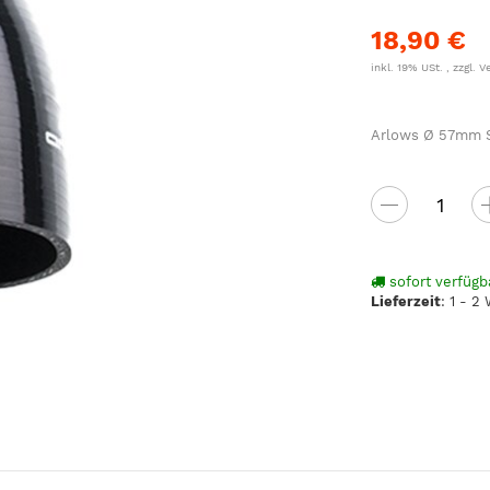
18,90 €
inkl. 19% USt. , zzgl.
V
Arlows Ø 57mm Si
sofort verfügb
Lieferzeit
:
1 - 2