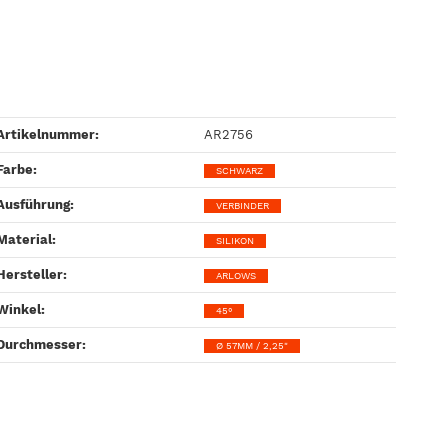
Artikelnummer:
AR2756
Farbe‍:
SCHWARZ
Ausführung‍:
VERBINDER
Material‍:
SILIKON
Hersteller‍:
ARLOWS
Winkel‍:
45°
Durchmesser‍:
Ø 57MM / 2,25"