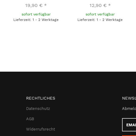
19,90 €
*
12,90 €
*
sofort verfügbar
sofort verfügbar
Lieferzeit: 1 - 2 Werktage
Lieferzeit: 1 - 2 Werktage
RECHTLICHES
NEWSL
Datenschutz
Abmeld
AGB
Email-
Adress
Widerrufsrecht