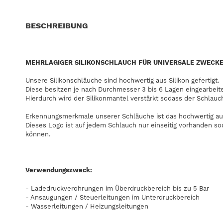
BESCHREIBUNG
MEHRLAGIGER SILIKONSCHLAUCH FÜR UNIVERSALE ZWECK
Unsere Silikonschläuche sind hochwertig aus Silikon gefertigt.
Diese besitzen je nach Durchmesser 3 bis 6 Lagen eingearbeit
Hierdurch wird der Silikonmantel verstärkt sodass der Schlauc
Erkennungsmerkmale unserer Schläuche ist das hochwertig au
Dieses Logo ist auf jedem Schlauch nur einseitig vorhanden s
können.
Verwendungszweck:
- Ladedruckverohrungen im Überdruckbereich bis zu 5 Bar
- Ansaugungen / Steuerleitungen im Unterdruckbereich
- Wasserleitungen / Heizungsleitungen