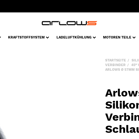
KRAFTSTOFFSYSTEM
LADELUFTKÜHLUNG
MOTOREN TEILE
STARTSEITE
SIL
VERBINDER
45°
ARLOWS Ø 57MM SI
Arlow
Silik
Verbi
Schla