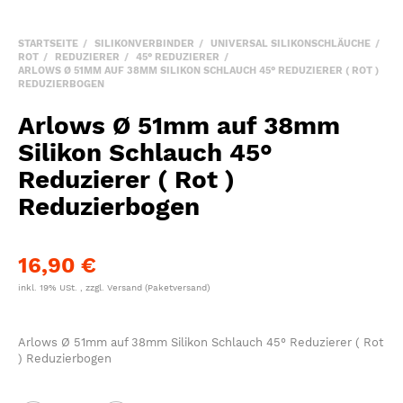
STARTSEITE
SILIKONVERBINDER
UNIVERSAL SILIKONSCHLÄUCHE
ROT
REDUZIERER
45° REDUZIERER
ARLOWS Ø 51MM AUF 38MM SILIKON SCHLAUCH 45° REDUZIERER ( ROT )
REDUZIERBOGEN
Arlows Ø 51mm auf 38mm
Silikon Schlauch 45°
Reduzierer ( Rot )
Reduzierbogen
16,90 €
inkl. 19% USt. , zzgl.
Versand
(Paketversand)
Arlows Ø 51mm auf 38mm Silikon Schlauch 45° Reduzierer ( Rot
) Reduzierbogen