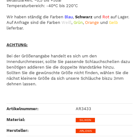
Belastbarkeit: -0,5 bis +5bar
Temperaturbereich: -40°C bis 220"C
Wir haben ständig die Farben
Blau
,
Schwarz
und
Rot
auf Lager.
Auf Anfrage sind die Farben
Weiß
,
Grün
,
Orange
und
Gelb
lieferbar.
ACHTUNG:
Bei der Größenangabe handelt es sich um den
Innendurchmesser, sollte Sie passende Schlauchschellen dazu
benötigen addieren Sie die doppelte Wandstärke hinzu.
Sollten Sie die gewünschte Größe nicht finden, wählen Sie die
nächst kleinere Größe da sich unsere Schläuche biszu 3mm
dehnen lassen.
Artikelnummer:
AR3433
Material‍:
SILIKON
Hersteller‍:
ARLOWS