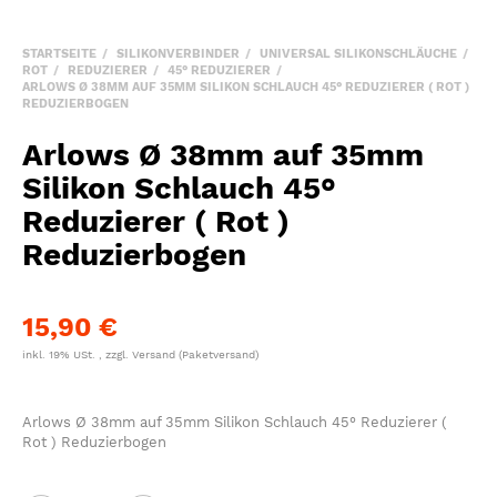
STARTSEITE
SILIKONVERBINDER
UNIVERSAL SILIKONSCHLÄUCHE
ROT
REDUZIERER
45° REDUZIERER
ARLOWS Ø 38MM AUF 35MM SILIKON SCHLAUCH 45° REDUZIERER ( ROT )
REDUZIERBOGEN
Arlows Ø 38mm auf 35mm
Silikon Schlauch 45°
Reduzierer ( Rot )
Reduzierbogen
15,90 €
inkl. 19% USt. , zzgl.
Versand
(Paketversand)
Arlows Ø 38mm auf 35mm Silikon Schlauch 45° Reduzierer (
Rot ) Reduzierbogen