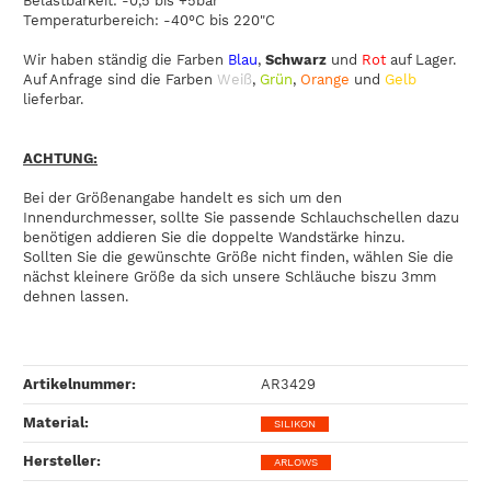
Belastbarkeit: -0,5 bis +5bar
Temperaturbereich: -40°C bis 220"C
Wir haben ständig die Farben
Blau
,
Schwarz
und
Rot
auf Lager.
Auf Anfrage sind die Farben
Weiß
,
Grün
,
Orange
und
Gelb
lieferbar.
ACHTUNG:
Bei der Größenangabe handelt es sich um den
Innendurchmesser, sollte Sie passende Schlauchschellen dazu
benötigen addieren Sie die doppelte Wandstärke hinzu.
Sollten Sie die gewünschte Größe nicht finden, wählen Sie die
nächst kleinere Größe da sich unsere Schläuche biszu 3mm
dehnen lassen.
Artikelnummer:
AR3429
Material‍:
SILIKON
Hersteller‍:
ARLOWS