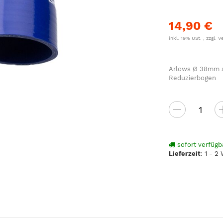
14,90 €
inkl. 19% USt. , zzgl.
V
Arlows Ø 38mm au
Reduzierbogen
sofort verfügb
Lieferzeit
:
1 - 2