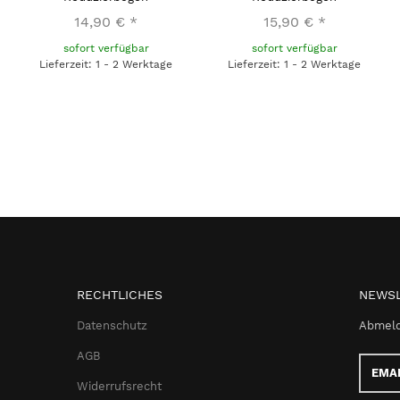
14,90 €
*
15,90 €
*
sofort verfügbar
sofort verfügbar
Lieferzeit: 1 - 2 Werktage
Lieferzeit: 1 - 2 Werktage
RECHTLICHES
NEWSL
Datenschutz
Abmeld
AGB
Email-
Adress
Widerrufsrecht