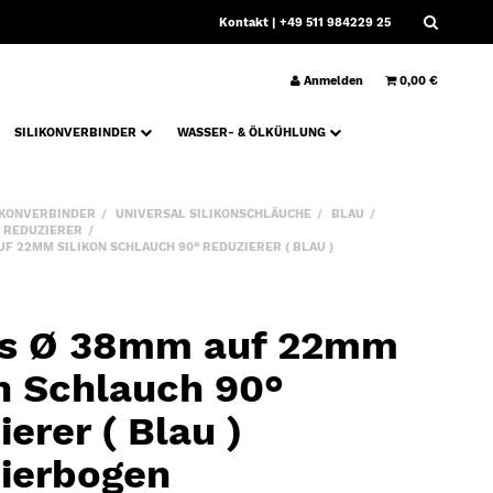
Kontakt
| +49 511 984229 25
Anmelden
0,00 €
SILIKONVERBINDER
WASSER- & ÖLKÜHLUNG
IKONVERBINDER
UNIVERSAL SILIKONSCHLÄUCHE
BLAU
° REDUZIERER
F 22MM SILIKON SCHLAUCH 90° REDUZIERER ( BLAU )
s Ø 38mm auf 22mm
on Schlauch 90°
erer ( Blau )
ierbogen