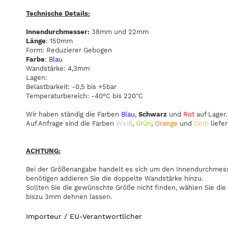
Technische Details:
Innendurchmesser:
38mm und 22mm
Länge
: 150mm
Form: Reduzierer Gebogen
Farbe
:
Blau
Wandstärke: 4,3mm
Lagen:
Belastbarkeit: -0,5 bis +5bar
Temperaturbereich: -40°C bis 220"C
Wir haben ständig die Farben
Blau
,
Schwarz
und
Rot
auf Lager.
Auf Anfrage sind die Farben
Weiß
,
Grün
,
Orange
und
Gelb
liefer
ACHTUNG:
Bei der Größenangabe handelt es sich um den Innendurchmesse
benötigen addieren Sie die doppelte Wandstärke hinzu.
Sollten Sie die gewünschte Größe nicht finden, wählen Sie die
biszu 3mm dehnen lassen.
Importeur / EU-Verantwortlicher