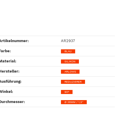
Artikelnummer:
AR2937
Farbe‍:
BLAU
Material‍:
SILIKON
Hersteller‍:
ARLOWS
Ausführung‍:
REDUZIERER
Winkel‍:
90°
Durchmesser‍:
Ø 38MM / 1,5"