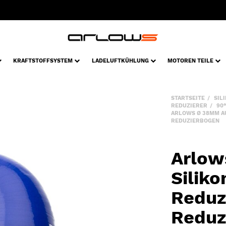
KRAFTSTOFFSYSTEM
LADELUFTKÜHLUNG
MOTOREN TEILE
STARTSEITE
SIL
REDUZIERER
90
ARLOWS Ø 38MM AU
REDUZIERBOGEN
Arlow
Silik
Reduzi
Reduz