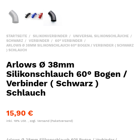
STARTSEITE
SILIKONVERBINDER
UNIVERSAL SILIKONSCHLÄUCHE
SCHWARZ
VERBINDER
60° VERBINDER
ARLOWS Ø 38MM SILIKONSCHLAUCH 60° BOGEN / VERBINDER ( SCHWARZ
) SCHLAUCH
Arlows Ø 38mm
Silikonschlauch 60° Bogen /
Verbinder ( Schwarz )
Schlauch
15,90 €
inkl. 19% USt. , zzgl.
Versand
(Paketversand)
Arlows Ø 38mm Silikonschlauch 60° Bogen / Verbinder (