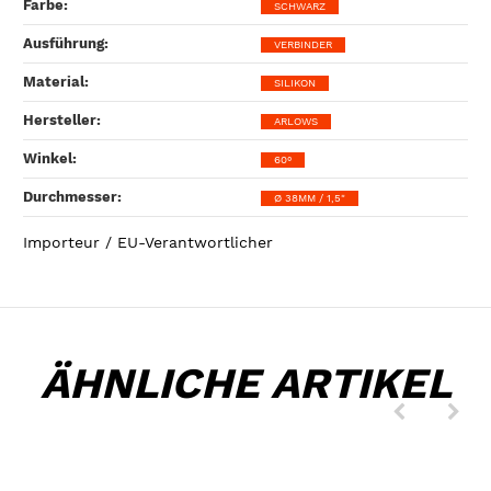
Farbe‍:
SCHWARZ
Ausführung‍:
VERBINDER
Material‍:
SILIKON
Hersteller‍:
ARLOWS
Winkel‍:
60°
Durchmesser‍:
Ø 38MM / 1,5"
Importeur / EU-Verantwortlicher
ÄHNLICHE ARTIKEL