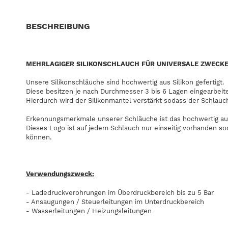
BESCHREIBUNG
MEHRLAGIGER SILIKONSCHLAUCH FÜR UNIVERSALE ZWECK
Unsere Silikonschläuche sind hochwertig aus Silikon gefertigt.
Diese besitzen je nach Durchmesser 3 bis 6 Lagen eingearbeit
Hierdurch wird der Silikonmantel verstärkt sodass der Schlauc
Erkennungsmerkmale unserer Schläuche ist das hochwertig au
Dieses Logo ist auf jedem Schlauch nur einseitig vorhanden s
können.
Verwendungszweck:
- Ladedruckverohrungen im Überdruckbereich bis zu 5 Bar
- Ansaugungen / Steuerleitungen im Unterdruckbereich
- Wasserleitungen / Heizungsleitungen