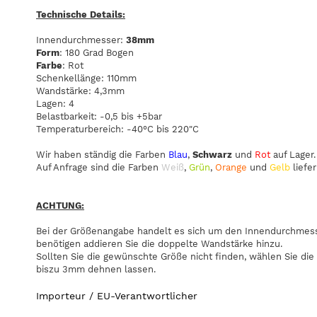
Technische Details:
Innendurchmesser:
38mm
Form
: 180 Grad Bogen
Farbe
: Rot
Schenkellänge: 110mm
Wandstärke: 4,3mm
Lagen: 4
Belastbarkeit: -0,5 bis +5bar
Temperaturbereich: -40°C bis 220"C
Wir haben ständig die Farben
Blau
,
Schwarz
und
Rot
auf Lager.
Auf Anfrage sind die Farben
Weiß
,
Grün
,
Orange
und
Gelb
liefer
ACHTUNG:
Bei der Größenangabe handelt es sich um den Innendurchmesse
benötigen addieren Sie die doppelte Wandstärke hinzu.
Sollten Sie die gewünschte Größe nicht finden, wählen Sie die
biszu 3mm dehnen lassen.
Importeur / EU-Verantwortlicher