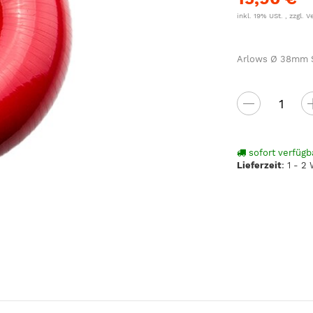
inkl. 19% USt. , zzgl.
V
Arlows Ø 38mm Si
sofort verfügb
Lieferzeit
:
1 - 2