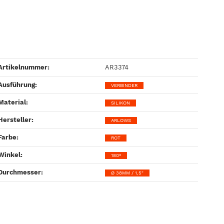
Artikelnummer:
AR3374
Ausführung‍:
VERBINDER
Material‍:
SILIKON
Hersteller‍:
ARLOWS
Farbe‍:
ROT
Winkel‍:
180°
Durchmesser‍:
Ø 38MM / 1,5"