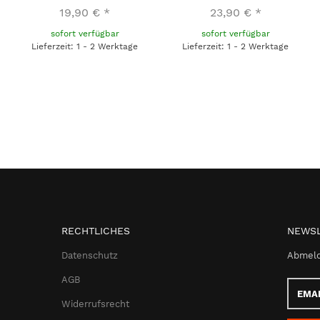
19,90 €
*
23,90 €
*
sofort verfügbar
sofort verfügbar
Lieferzeit: 1 - 2 Werktage
Lieferzeit: 1 - 2 Werktage
RECHTLICHES
NEWSL
Datenschutz
Abmeld
AGB
Email-
Adress
Widerrufsrecht