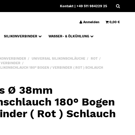
Kontakt
| +49 511 984229 25
Anmelden
0,00 €
SILIKONVERBINDER
WASSER- & ÖLKÜHLUNG
IKONVERBINDER
UNIVERSAL SILIKONSCHLÄUCHE
ROT
° VERBINDER
LIKONSCHLAUCH 180° BOGEN / VERBINDER ( ROT ) SCHLAUCH
ws Ø 38mm
onschlauch 180° Bogen
inder ( Rot ) Schlauch