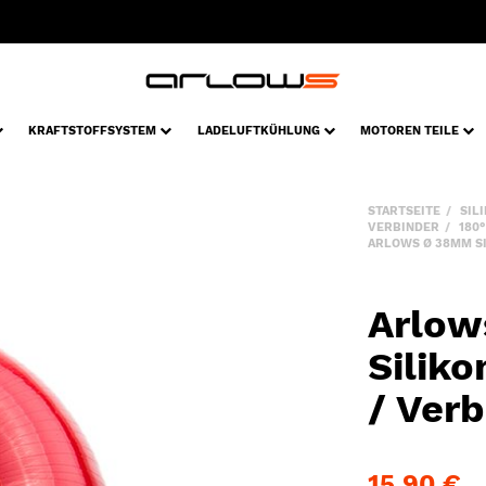
KRAFTSTOFFSYSTEM
LADELUFTKÜHLUNG
MOTOREN TEILE
STARTSEITE
SIL
VERBINDER
180
ARLOWS Ø 38MM SI
Arlo
Silik
/ Verb
15,90 €