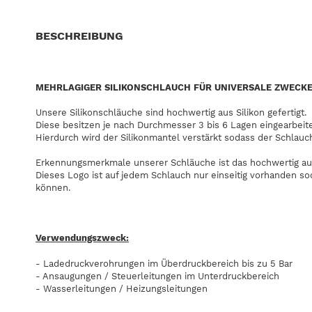
BESCHREIBUNG
MEHRLAGIGER SILIKONSCHLAUCH FÜR UNIVERSALE ZWECK
Unsere Silikonschläuche sind hochwertig aus Silikon gefertigt.
Diese besitzen je nach Durchmesser 3 bis 6 Lagen eingearbeit
Hierdurch wird der Silikonmantel verstärkt sodass der Schlauc
Erkennungsmerkmale unserer Schläuche ist das hochwertig au
Dieses Logo ist auf jedem Schlauch nur einseitig vorhanden s
können.
Verwendungszweck:
- Ladedruckverohrungen im Überdruckbereich bis zu 5 Bar
- Ansaugungen / Steuerleitungen im Unterdruckbereich
- Wasserleitungen / Heizungsleitungen