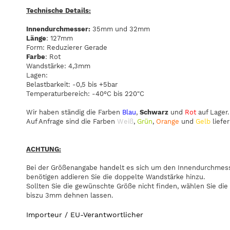
Technische Details:
Innendurchmesser:
35mm und 32mm
Länge
: 127mm
Form: Reduzierer Gerade
Farbe
: Rot
Wandstärke: 4,3mm
Lagen:
Belastbarkeit: -0,5 bis +5bar
Temperaturbereich: -40°C bis 220"C
Wir haben ständig die Farben
Blau
,
Schwarz
und
Rot
auf Lager.
Auf Anfrage sind die Farben
Weiß
,
Grün
,
Orange
und
Gelb
liefer
ACHTUNG:
Bei der Größenangabe handelt es sich um den Innendurchmesse
benötigen addieren Sie die doppelte Wandstärke hinzu.
Sollten Sie die gewünschte Größe nicht finden, wählen Sie die
biszu 3mm dehnen lassen.
Importeur / EU-Verantwortlicher