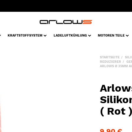
KRAFTSTOFFSYSTEM
LADELUFTKÜHLUNG
MOTOREN TEILE
STARTSEITE
SIL
REDUZIERER
GE
ARLOWS Ø 35MM AU
Arlow
Silik
( Rot 
9,90 €