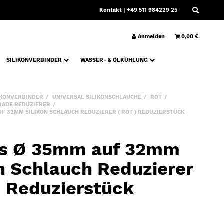
Kontakt
| +49 511 984229 25
Anmelden
0,00 €
SILIKONVERBINDER
WASSER- & ÖLKÜHLUNG
IKONVERBINDER
UNIVERSAL SILIKONSCHLÄUCHE
ROT
RADE REDUZIERER
F 32MM SILIKON SCHLAUCH REDUZIERER ( ROT ) REDUZIERSTÜCK
s Ø 35mm auf 32mm
on Schlauch Reduzierer
) Reduzierstück