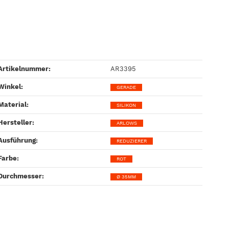
Artikelnummer:
AR3395
Winkel‍:
GERADE
Material‍:
SILIKON
Hersteller‍:
ARLOWS
Ausführung‍:
REDUZIERER
Farbe‍:
ROT
Durchmesser‍:
Ø 35MM