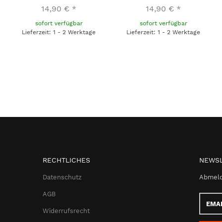
14,90 €
*
14,90 €
*
sofort verfügbar
sofort verfügbar
Lieferzeit: 1 - 2 Werktage
Lieferzeit: 1 - 2 Werktage
RECHTLICHES
NEWSL
Datenschutz
Abmeld
AGB
Email-
Adress
Widerrufsrecht