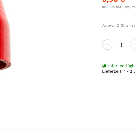
inkl. 19% USt. , zzgl.
V
Arlows Ø 35mm au
sofort verfügb
Lieferzeit
:
1 - 2