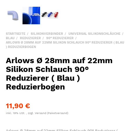
STARTSEITE
SILIKONVERBINDER
UNIVERSAL SILIKONSCHLÄUCHE
BLAU
REDUZIERER
90° REDUZIERER
ARLOWS Ø 28MM AUF 22MM SILIKON SCHLAUCH 90° REDUZIERER ( BLAU
) REDUZIERBOGEN
Arlows Ø 28mm auf 22mm
Silikon Schlauch 90°
Reduzierer ( Blau )
Reduzierbogen
11,90 €
inkl. 19% USt. , zzgl.
Versand
(Paketversand)
Arlows Ø 28mm auf 22mm Silikon Schlauch 90° Reduzierer (