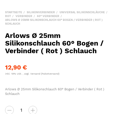
STARTSEITE
SILIKONVERBINDER
UNIVERSAL SILIKONSCHLÄUCHE
ROT
VERBINDER
60° VERBINDER
ARLOWS Ø 25MM SILIKONSCHLAUCH 60° BOGEN / VERBINDER ( ROT )
SCHLAUCH
Arlows Ø 25mm
Silikonschlauch 60° Bogen /
Verbinder ( Rot ) Schlauch
12,90 €
inkl. 19% USt. , zzgl.
Versand
(Paketversand)
Arlows Ø 25mm Silikonschlauch 60° Bogen / Verbinder ( Rot )
Schlauch