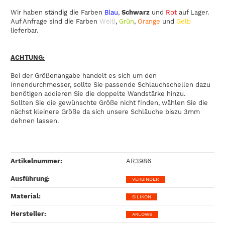
Wir haben ständig die Farben
Blau
,
Schwarz
und
Rot
auf Lager.
Auf Anfrage sind die Farben
Weiß
,
Grün
,
Orange
und
Gelb
lieferbar.
ACHTUNG:
Bei der Größenangabe handelt es sich um den
Innendurchmesser, sollte Sie passende Schlauchschellen dazu
benötigen addieren Sie die doppelte Wandstärke hinzu.
Sollten Sie die gewünschte Größe nicht finden, wählen Sie die
nächst kleinere Größe da sich unsere Schläuche biszu 3mm
dehnen lassen.
Artikelnummer:
AR3986
Ausführung‍:
VERBINDER
Material‍:
SILIKON
Hersteller‍:
ARLOWS