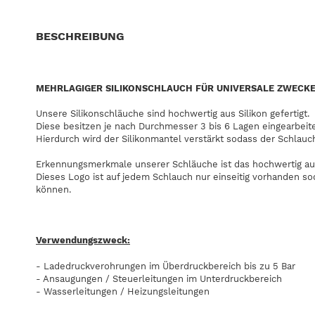
BESCHREIBUNG
MEHRLAGIGER SILIKONSCHLAUCH FÜR UNIVERSALE ZWECK
Unsere Silikonschläuche sind hochwertig aus Silikon gefertigt.
Diese besitzen je nach Durchmesser 3 bis 6 Lagen eingearbeit
Hierdurch wird der Silikonmantel verstärkt sodass der Schlauc
Erkennungsmerkmale unserer Schläuche ist das hochwertig au
Dieses Logo ist auf jedem Schlauch nur einseitig vorhanden s
können.
Verwendungszweck:
- Ladedruckverohrungen im Überdruckbereich bis zu 5 Bar
- Ansaugungen / Steuerleitungen im Unterdruckbereich
- Wasserleitungen / Heizungsleitungen