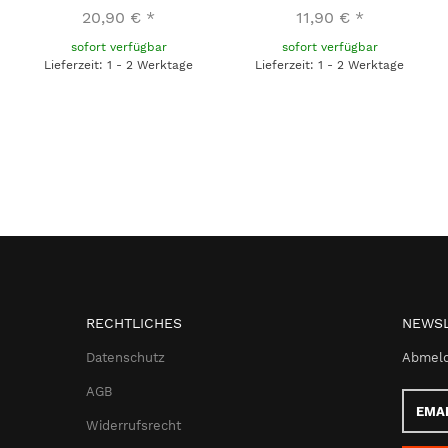
20,90 €
*
11,90 €
*
sofort verfügbar
sofort verfügbar
Lieferzeit: 1 - 2 Werktage
Lieferzeit: 1 - 2 Werktage
RECHTLICHES
NEWSL
Datenschutz
Abmeld
AGB
Email-
Adress
Widerrufsrecht