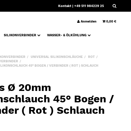
Kontakt
| +49 511 984229 25
Anmelden
0,00 €
SILIKONVERBINDER
WASSER- & ÖLKÜHLUNG
IKONVERBINDER
UNIVERSAL SILIKONSCHLÄUCHE
ROT
 VERBINDER
LIKONSCHLAUCH 45° BOGEN / VERBINDER ( ROT ) SCHLAUCH
ws Ø 20mm
onschlauch 45° Bogen /
der ( Rot ) Schlauch