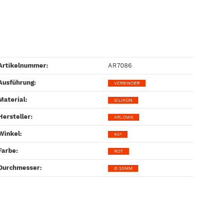
Artikelnummer:
AR7086
Ausführung‍:
VERBINDER
Material‍:
SILIKON
Hersteller‍:
ARLOWS
Winkel‍:
45°
Farbe‍:
ROT
Durchmesser‍:
Ø 20MM