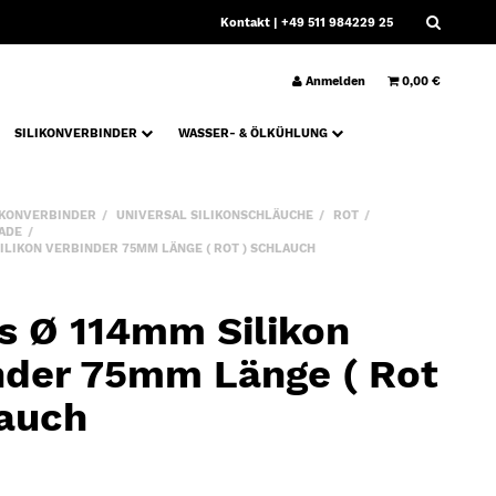
Kontakt
| +49 511 984229 25
Anmelden
0,00 €
SILIKONVERBINDER
WASSER- & ÖLKÜHLUNG
IKONVERBINDER
UNIVERSAL SILIKONSCHLÄUCHE
ROT
ADE
ILIKON VERBINDER 75MM LÄNGE ( ROT ) SCHLAUCH
s Ø 114mm Silikon
nder 75mm Länge ( Rot
lauch