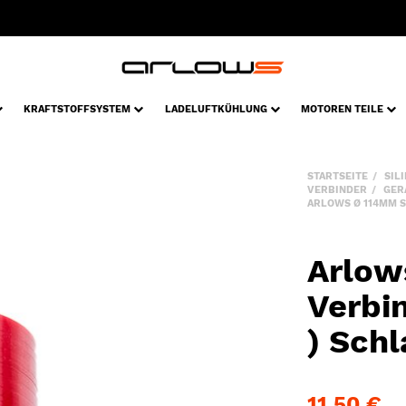
KRAFTSTOFFSYSTEM
LADELUFTKÜHLUNG
MOTOREN TEILE
STARTSEITE
SIL
VERBINDER
GER
ARLOWS Ø 114MM S
Arlow
Verbi
) Sch
11,50 €