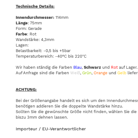
Technische Details:
Innendurchmesser:
114mm
Länge
: 75mm
Form: Gerade
Farbe
: Rot
Wandstärke: 4,3mm
Lagen:
Belastbarkeit: -0,5 bis +5bar
Temperaturbereich: -40°C bis 220"C
Wir haben ständig die Farben
Blau
,
Schwarz
und
Rot
auf Lager.
Auf Anfrage sind die Farben
Weiß
,
Grün
,
Orange
und
Gelb
liefer
ACHTUNG:
Bei der Größenangabe handelt es sich um den Innendurchmesse
benötigen addieren Sie die doppelte Wandstärke hinzu.
Sollten Sie die gewünschte Größe nicht finden, wählen Sie die
biszu 3mm dehnen lassen.
Importeur / EU-Verantwortlicher