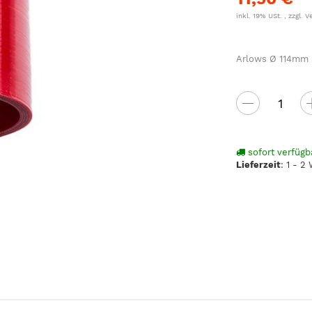
inkl. 19% USt. , zzgl.
V
Arlows Ø 114mm S
sofort verfügb
Lieferzeit
:
1 - 2