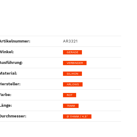
Artikelnummer:
AR3321
Winkel‍:
GERADE
Ausführung‍:
VERBINDER
Material‍:
SILIKON
Hersteller‍:
ARLOWS
Farbe‍:
ROT
Länge‍:
75MM
Durchmesser‍:
Ø 114MM / 4,5"