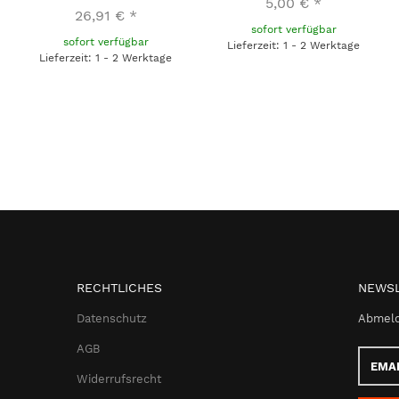
5,00 €
*
26,91 €
*
sofort verfügbar
sofort verfügbar
Lieferzeit: 1 - 2 Werktage
Lieferzeit: 1 - 2 Werktage
RECHTLICHES
NEWSL
Datenschutz
Abmeld
AGB
Email-
Adress
Widerrufsrecht