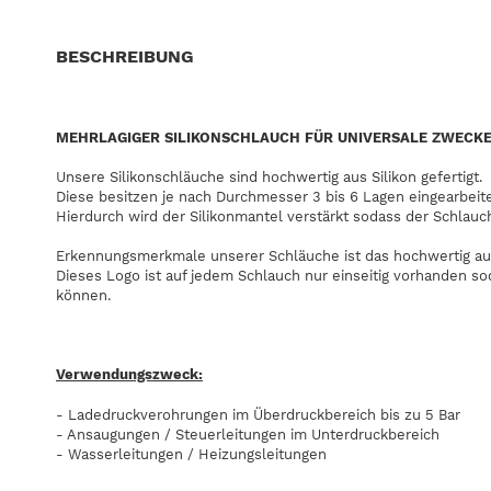
BESCHREIBUNG
MEHRLAGIGER SILIKONSCHLAUCH FÜR UNIVERSALE ZWECK
Unsere Silikonschläuche sind hochwertig aus Silikon gefertigt.
Diese besitzen je nach Durchmesser 3 bis 6 Lagen eingearbeit
Hierdurch wird der Silikonmantel verstärkt sodass der Schlauc
Erkennungsmerkmale unserer Schläuche ist das hochwertig au
Dieses Logo ist auf jedem Schlauch nur einseitig vorhanden s
können.
Verwendungszweck:
- Ladedruckverohrungen im Überdruckbereich bis zu 5 Bar
- Ansaugungen / Steuerleitungen im Unterdruckbereich
- Wasserleitungen / Heizungsleitungen