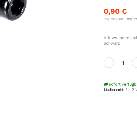
0,90 €
inkl. 19% USt. , zzgl.
V
Arlows Innensec
Schwarz
sofort verfügb
Lieferzeit
:
1 - 2