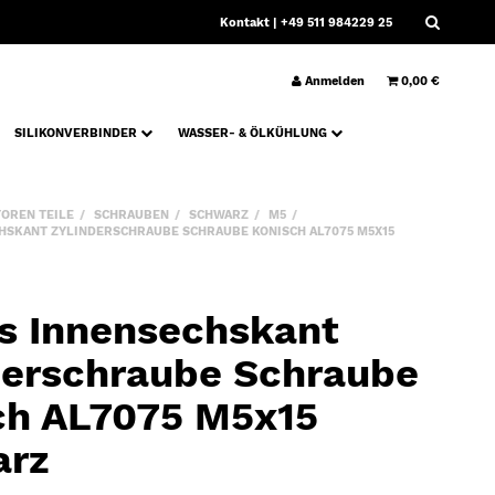
Kontakt
| +49 511 984229 25
Anmelden
0,00 €
SILIKONVERBINDER
WASSER- & ÖLKÜHLUNG
OREN TEILE
SCHRAUBEN
SCHWARZ
M5
HSKANT ZYLINDERSCHRAUBE SCHRAUBE KONISCH AL7075 M5X15
s Innensechskant
derschraube Schraube
ch AL7075 M5x15
arz