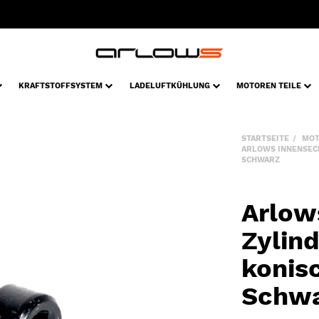
KRAFTSTOFFSYSTEM
LADELUFTKÜHLUNG
MOTOREN TEILE
STARTSEITE
MOT
ARLOWS INNENSEC
SCHWARZ
Arlow
Zylin
konis
Schw