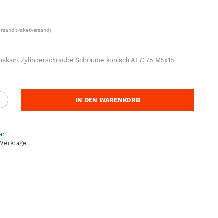
ersand
(Paketversand)
hskant Zylinderschraube Schraube konisch AL7075 M5x15
IN DEN WARENKORB
ar
 Werktage