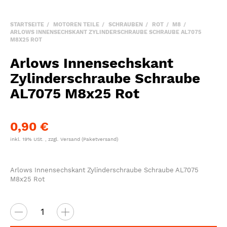
STARTSEITE
MOTOREN TEILE
SCHRAUBEN
ROT
M8
ARLOWS INNENSECHSKANT ZYLINDERSCHRAUBE SCHRAUBE AL7075
M8X25 ROT
Arlows Innensechskant
Zylinderschraube Schraube
AL7075 M8x25 Rot
0,90 €
inkl. 19% USt. , zzgl.
Versand
(Paketversand)
Arlows Innensechskant Zylinderschraube Schraube AL7075
M8x25 Rot