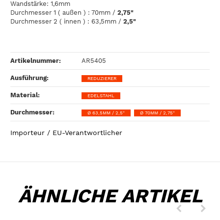
Wandstärke: 1,6mm
Durchmesser 1 ( außen ) : 70mm /
2,75"
Durchmesser 2 ( innen ) : 63,5mm /
2,5"
Artikelnummer:
AR5405
Ausführung‍:
REDUZIERER
Material‍:
EDELSTAHL
Durchmesser‍:
Ø 63,5MM / 2,5"
Ø 70MM / 2,75"
Importeur / EU-Verantwortlicher
ÄHNLICHE ARTIKEL