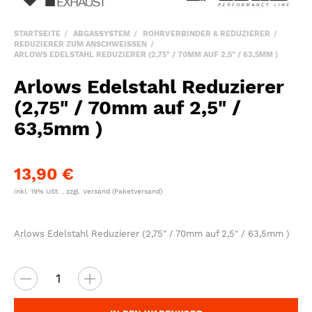
STARTSEITE
ABGASSYSTEM
ROHRVERBINDER & REDUZIERER
REDUZIERER ZUM ANSCHWEISSEN
ARLOWS EDELSTAHL REDUZIERER (2,75" / 70MM AUF 2,5" / 63,5MM )
Arlows Edelstahl Reduzierer
(2,75" / 70mm auf 2,5" /
63,5mm )
13,90 €
inkl. 19% USt. , zzgl.
Versand
(Paketversand)
Arlows Edelstahl Reduzierer (2,75" / 70mm auf 2,5" / 63,5mm )