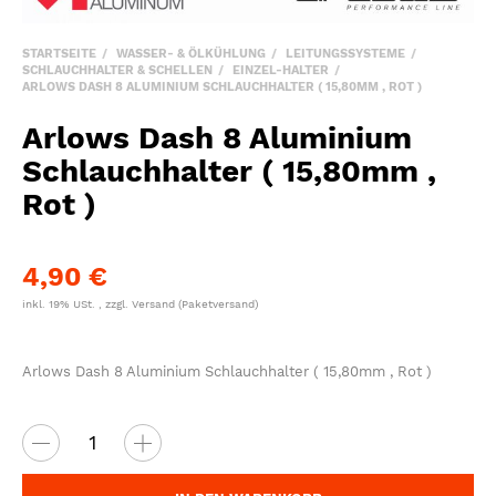
STARTSEITE
WASSER- & ÖLKÜHLUNG
LEITUNGSSYSTEME
SCHLAUCHHALTER & SCHELLEN
EINZEL-HALTER
ARLOWS DASH 8 ALUMINIUM SCHLAUCHHALTER ( 15,80MM , ROT )
Arlows Dash 8 Aluminium
Schlauchhalter ( 15,80mm ,
Rot )
4,90 €
inkl. 19% USt. , zzgl.
Versand
(Paketversand)
Arlows Dash 8 Aluminium Schlauchhalter ( 15,80mm , Rot )