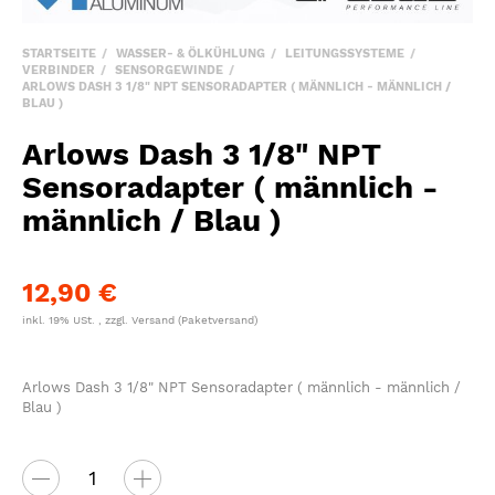
STARTSEITE
WASSER- & ÖLKÜHLUNG
LEITUNGSSYSTEME
VERBINDER
SENSORGEWINDE
ARLOWS DASH 3 1/8" NPT SENSORADAPTER ( MÄNNLICH - MÄNNLICH /
BLAU )
Arlows Dash 3 1/8" NPT
Sensoradapter ( männlich -
männlich / Blau )
12,90 €
inkl. 19% USt. , zzgl.
Versand
(Paketversand)
Arlows Dash 3 1/8" NPT Sensoradapter ( männlich - männlich /
Blau )