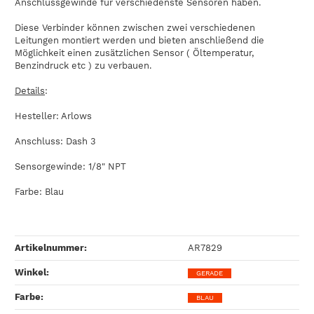
Anschlussgewinde für verschiedenste Sensoren haben.
Diese Verbinder können zwischen zwei verschiedenen
Leitungen montiert werden und bieten anschließend die
Möglichkeit einen zusätzlichen Sensor ( Öltemperatur,
Benzindruck etc ) zu verbauen.
Details
:
Hesteller: Arlows
Anschluss: Dash 3
Sensorgewinde: 1/8" NPT
Farbe: Blau
Artikelnummer:
AR7829
Winkel‍:
GERADE
Farbe‍:
BLAU