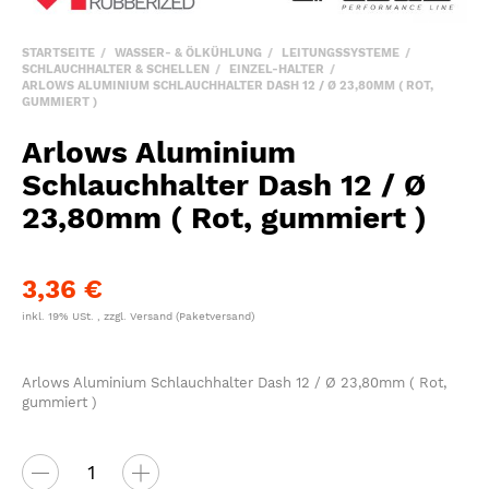
STARTSEITE
WASSER- & ÖLKÜHLUNG
LEITUNGSSYSTEME
SCHLAUCHHALTER & SCHELLEN
EINZEL-HALTER
ARLOWS ALUMINIUM SCHLAUCHHALTER DASH 12 / Ø 23,80MM ( ROT,
GUMMIERT )
Arlows Aluminium
Schlauchhalter Dash 12 / Ø
23,80mm ( Rot, gummiert )
3,36 €
inkl. 19% USt. , zzgl.
Versand
(Paketversand)
Arlows Aluminium Schlauchhalter Dash 12 / Ø 23,80mm ( Rot,
gummiert )