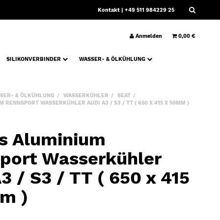
Kontakt
| +49 511 984229 25
Anmelden
0,00 €
SILIKONVERBINDER
WASSER- & ÖLKÜHLUNG
SER- & ÖLKÜHLUNG
WASSERKÜHLER
SEAT
RENNSPORT WASSERKÜHLER AUDI A3 / S3 / TT ( 650 X 415 X 50MM )
s Aluminium
port Wasserkühler
3 / S3 / TT ( 650 x 415
m )