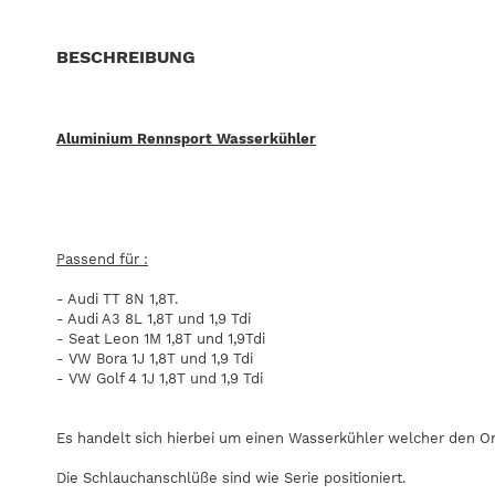
BESCHREIBUNG
Aluminium Rennsport Wasserkühler
Passend für :
- Audi TT 8N 1,8T.
- Audi A3 8L 1,8T und 1,9 Tdi
- Seat Leon 1M 1,8T und 1,9Tdi
- VW Bora 1J 1,8T und 1,9 Tdi
- VW Golf 4 1J 1,8T und 1,9 Tdi
Es handelt sich hierbei um einen Wasserkühler welcher den Orig
Die Schlauchanschlüße sind wie Serie positioniert.