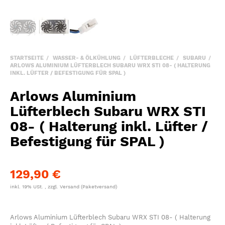
STARTSEITE
WASSER- & ÖLKÜHLUNG
LÜFTERBLECHE
SUBARU
ARLOWS ALUMINIUM LÜFTERBLECH SUBARU WRX STI 08- ( HALTERUNG
INKL. LÜFTER / BEFESTIGUNG FÜR SPAL )
Arlows Aluminium
Lüfterblech Subaru WRX STI
08- ( Halterung inkl. Lüfter /
Befestigung für SPAL )
129,90 €
inkl. 19% USt. , zzgl.
Versand
(Paketversand)
Arlows Aluminium Lüfterblech Subaru WRX STI 08- ( Halterung