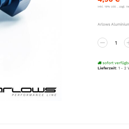
inkl. 19% USt. , zzgl.
V
Arlows Aluminium
sofort verfügb
Lieferzeit
:
1 - 2