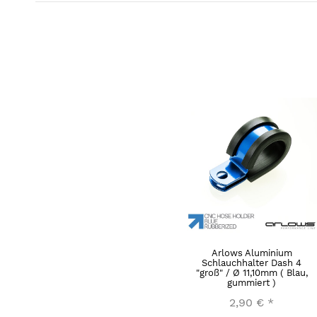
Arlows Aluminium
Schlauchhalter Dash 4
"groß" / Ø 11,10mm ( Blau,
gummiert )
2,90 €
*