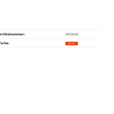
Artikelnummer:
AR2638
Farbe‍:
BLAU