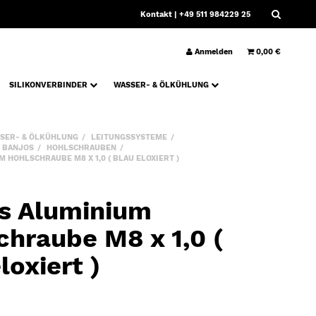
Kontakt
| +49 511 984229 25
Anmelden
0,00 €
SILIKONVERBINDER
WASSER- & ÖLKÜHLUNG
SER- & ÖLKÜHLUNG
LEITUNGSSYSTEME
 BANJOS
HOHLSCHRAUBEN
 HOHLSCHRAUBE M8 X 1,0 ( BLAU ELOXIERT )
s Aluminium
chraube M8 x 1,0 (
loxiert )