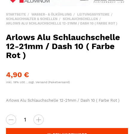
STARTSEITE
WASSER- & ÖLKÜHLUNG
LEITUNGSSYSTEME
SCHLAUCHHALTER & SCHELLEN
SCHLAUCHSCHELLEN
ARLOWS ALU SCHLAUCHSCHELLE 12-21MM / DASH 10 ( FARBE ROT )
Arlows Alu Schlauchschelle
12-21mm / Dash 10 ( Farbe
Rot )
4,90 €
inkl. 19% USt. , zzgl.
Versand
(Paketversand)
Arlows Alu Schlauchschelle 12-21mm / Dash 10 ( Farbe Rot )