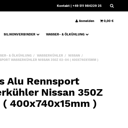
Kontakt
| +49 511 984229 25
Anmelden
0,00 €
SILIKONVERBINDER
WASSER- & ÖLKÜHLUNG
SER- & ÖLKÜHLUNG
WASSERKÜHLER
NISSAN
PORT WASSERKÜHLER NISSAN 350Z 02-04 ( 400X740X15MM )
s Alu Rennsport
rkühler Nissan 350Z
 ( 400x740x15mm )