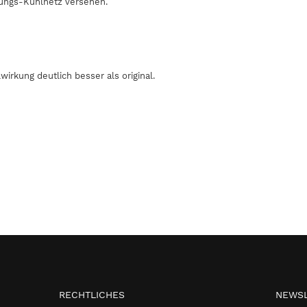
tungs-Kühlnetz versehen.
irkung deutlich besser als original.
RECHTLICHES
NEWSL