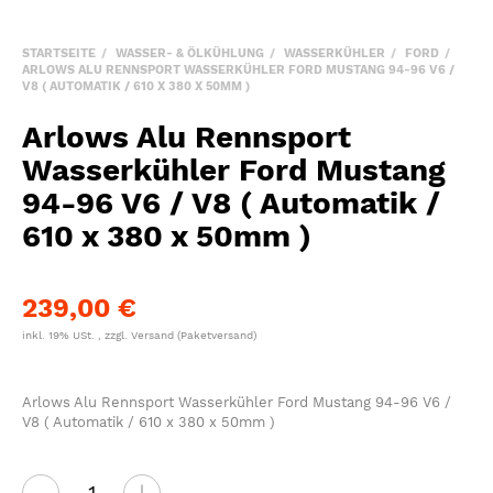
STARTSEITE
WASSER- & ÖLKÜHLUNG
WASSERKÜHLER
FORD
ARLOWS ALU RENNSPORT WASSERKÜHLER FORD MUSTANG 94-96 V6 /
V8 ( AUTOMATIK / 610 X 380 X 50MM )
Arlows Alu Rennsport
Wasserkühler Ford Mustang
94-96 V6 / V8 ( Automatik /
610 x 380 x 50mm )
239,00 €
inkl. 19% USt. , zzgl.
Versand
(Paketversand)
Arlows Alu Rennsport Wasserkühler Ford Mustang 94-96 V6 /
V8 ( Automatik / 610 x 380 x 50mm )